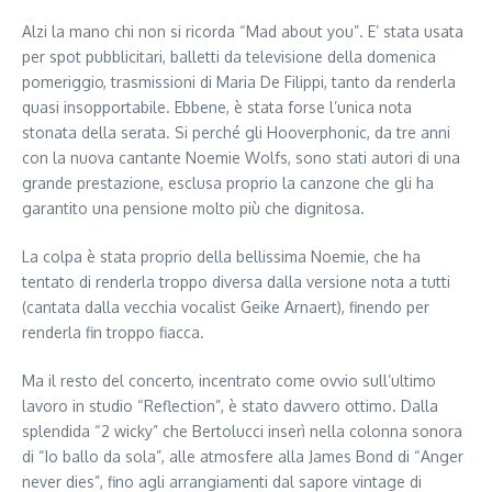
Alzi la mano chi non si ricorda “Mad about you”. E’ stata usata
per spot pubblicitari, balletti da televisione della domenica
pomeriggio, trasmissioni di Maria De Filippi, tanto da renderla
quasi insopportabile. Ebbene, è stata forse l’unica nota
stonata della serata. Si perché gli Hooverphonic, da tre anni
con la nuova cantante Noemie Wolfs, sono stati autori di una
grande prestazione, esclusa proprio la canzone che gli ha
garantito una pensione molto più che dignitosa.
La colpa è stata proprio della bellissima Noemie, che ha
tentato di renderla troppo diversa dalla versione nota a tutti
(cantata dalla vecchia vocalist Geike Arnaert), finendo per
renderla fin troppo fiacca.
Ma il resto del concerto, incentrato come ovvio sull’ultimo
lavoro in studio “Reflection”, è stato davvero ottimo. Dalla
splendida “2 wicky” che Bertolucci inserì nella colonna sonora
di “Io ballo da sola”, alle atmosfere alla James Bond di “Anger
never dies”, fino agli arrangiamenti dal sapore vintage di