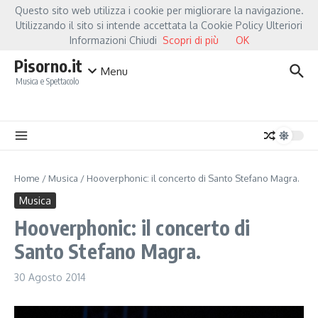
Salta al contenuto
Questo sito web utilizza i cookie per migliorare la navigazione.
Hot News
iorella Mannoia, a Capannori nasce “Anime Salve”: la data zero è un atto d’amore 
Utilizzando il sito si intende accettata la Cookie Policy Ulteriori
Informazioni Chiudi
Scopri di più
OK
Pisorno.it
Menu
Musica e Spettacolo
Home
/
Musica
/
Hooverphonic: il concerto di Santo Stefano Magra.
Musica
Hooverphonic: il concerto di
Santo Stefano Magra.
30 Agosto 2014