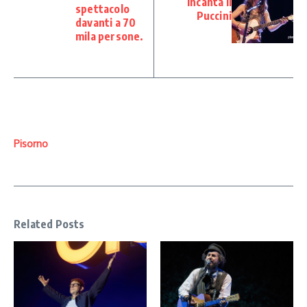
incanta il
spettacolo
Puccini
davanti a 70
mila persone.
Pisorno
Related Posts