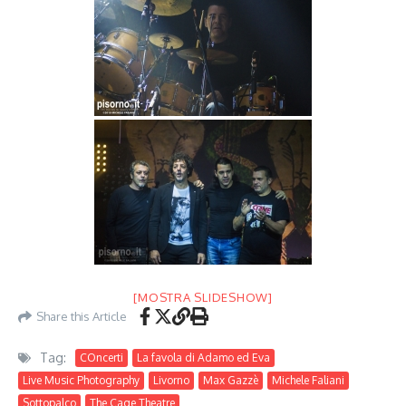
[MOSTRA SLIDESHOW]
Share this Article
Tag:
COncerti
La favola di Adamo ed Eva
Live Music Photography
Livorno
Max Gazzè
Michele Faliani
Sottopalco
The Cage Theatre