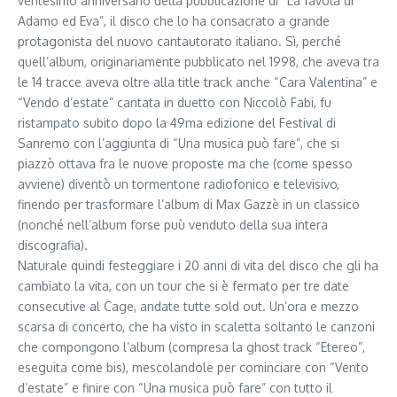
ventesimo anniversario della pubblicazione di “La favola di
Adamo ed Eva”, il disco che lo ha consacrato a grande
protagonista del nuovo cantautorato italiano. Sì, perché
quell’album, originariamente pubblicato nel 1998, che aveva tra
le 14 tracce aveva oltre alla title track anche “Cara Valentina” e
“Vendo d’estate” cantata in duetto con Niccolò Fabi, fu
ristampato subito dopo la 49ma edizione del Festival di
Sanremo con l’aggiunta di “Una musica può fare”, che si
piazzò ottava fra le nuove proposte ma che (come spesso
avviene) diventò un tormentone radiofonico e televisivo,
finendo per trasformare l’album di Max Gazzè in un classico
(nonché nell’album forse puù venduto della sua intera
discografia).
Naturale quindi festeggiare i 20 anni di vita del disco che gli ha
cambiato la vita, con un tour che si è fermato per tre date
consecutive al Cage, andate tutte sold out. Un’ora e mezzo
scarsa di concerto, che ha visto in scaletta soltanto le canzoni
che compongono l’album (compresa la ghost track “Etereo”,
eseguita come bis), mescolandole per cominciare con “Vento
d’estate” e finire con “Una musica può fare” con tutto il