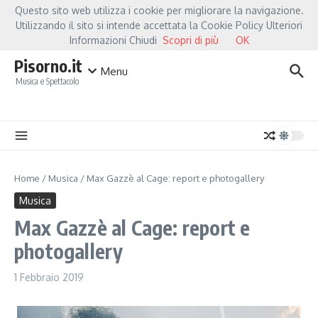
Salta al contenuto
Questo sito web utilizza i cookie per migliorare la navigazione.
Hot News
Fiorella Mannoia, a Capannori nasce “Anime Salve”: la data zero è un at
Utilizzando il sito si intende accettata la Cookie Policy Ulteriori
Informazioni Chiudi
Scopri di più
OK
Pisorno.it
Menu
Musica e Spettacolo
Home
/
Musica
/
Max Gazzè al Cage: report e photogallery
Musica
Max Gazzè al Cage: report e
photogallery
1 Febbraio 2019