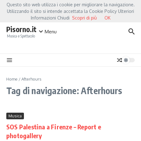
Salta al contenuto
Questo sito web utilizza i cookie per migliorare la navigazione.
Hot News
Fiorella Mannoia, a Capannori nasce “Anime Salve”: la data zero è 
Utilizzando il sito si intende accettata la Cookie Policy Ulteriori
Informazioni Chiudi
Scopri di più
OK
Pisorno.it
Menu
Musica e Spettacolo
Home
/
Afterhours
Tag di navigazione: Afterhours
Musica
SOS Palestina a Firenze – Report e
photogallery