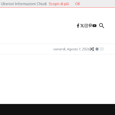
 Ulteriori Informazioni Chiudi
Scopri di più
OK
iazza dei Cavalieri
Druga Godba 2026, il gran finale: dalla poesia del folk alle 
venerdì, Agosto 7, 2026