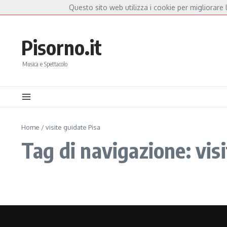
Salta al contenuto
Questo sito web utilizza i cookie per migliorare l
Hot News
Fiorella Mannoia, a Capannori nasce “Anime Salve”: la data zero è un atto d’
Pisorno.it
Musica e Spettacolo
Home
/
visite guidate Pisa
Tag di navigazione: vis