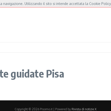
a navigazione. Utilizzando il sito si intende accettata la Cookie Policy
amore per De André e Fossati
Fulminacci a Pisa, una serata “indispensabile” in P
ite guidate Pisa
Copyright © 2026 Pisorno.it | Powered by
Rivista di notizie X