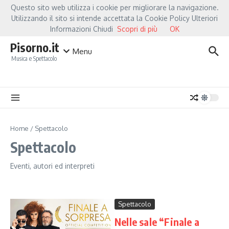
Salta al contenuto
Questo sito web utilizza i cookie per migliorare la navigazione.
Hot News
Fiorella Mannoia, a Capannori nasce “Anime Salve”: la data zero è u
Utilizzando il sito si intende accettata la Cookie Policy Ulteriori
Informazioni Chiudi
Scopri di più
OK
Pisorno.it
Menu
Musica e Spettacolo
Home
/
Spettacolo
Spettacolo
Eventi, autori ed interpreti
Spettacolo
Nelle sale “Finale a