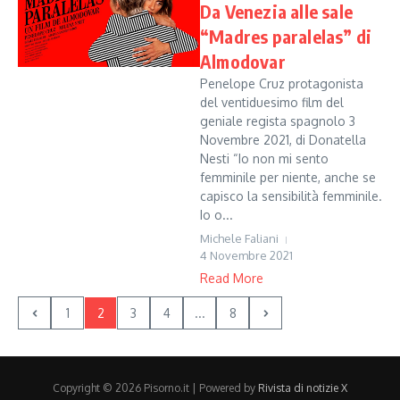
Da Venezia alle sale
“Madres paralelas” di
Almodovar
Penelope Cruz protagonista
del ventiduesimo film del
geniale regista spagnolo 3
Novembre 2021, di Donatella
Nesti “Io non mi sento
femminile per niente, anche se
capisco la sensibilità femminile.
Io o...
Michele Faliani
4 Novembre 2021
Read More
1
2
3
4
...
8
Copyright © 2026 Pisorno.it | Powered by
Rivista di notizie X