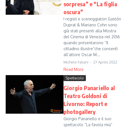
sorpresa” e “La figlia
oscura”
I registi e sceneggiatori Gastón
Duprat & Mariano Cohn sono
già stati presenti alla Mostra
del Cinema di Venezia nel 2016
quando presentarono “Il
cittadino illustre”che consentì
all’attore Oscar M...
Michele Faliani
27 Aprile 2022
Read More
Spettacolo
Giorgio Panariello al
Teatro Goldoni di
Livorno: Report e
photogallery
Giorgio Panariello e il suo
spettacolo “La favola mia”