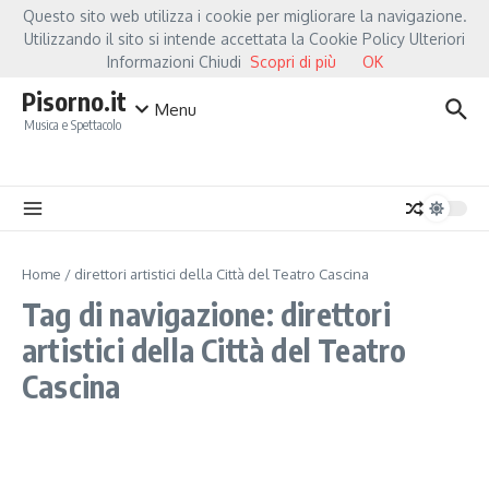
Salta al contenuto
Questo sito web utilizza i cookie per migliorare la navigazione.
Hot News
Fiorella Mannoia, a Capannori nasce “Anime Salve”: la data zero è 
Utilizzando il sito si intende accettata la Cookie Policy Ulteriori
Informazioni Chiudi
Scopri di più
OK
Pisorno.it
Menu
Musica e Spettacolo
Home
/
direttori artistici della Città del Teatro Cascina
Tag di navigazione: direttori
artistici della Città del Teatro
Cascina