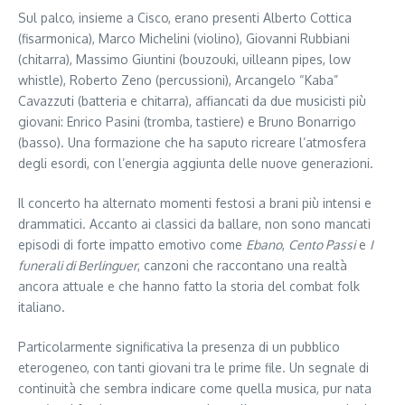
Sul palco, insieme a Cisco, erano presenti Alberto Cottica
(fisarmonica), Marco Michelini (violino), Giovanni Rubbiani
(chitarra), Massimo Giuntini (bouzouki, uilleann pipes, low
whistle), Roberto Zeno (percussioni), Arcangelo “Kaba”
Cavazzuti (batteria e chitarra), affiancati da due musicisti più
giovani: Enrico Pasini (tromba, tastiere) e Bruno Bonarrigo
(basso). Una formazione che ha saputo ricreare l’atmosfera
degli esordi, con l’energia aggiunta delle nuove generazioni.
Il concerto ha alternato momenti festosi a brani più intensi e
drammatici. Accanto ai classici da ballare, non sono mancati
episodi di forte impatto emotivo come
Ebano
,
Cento Passi
e
I
funerali di Berlinguer
, canzoni che raccontano una realtà
ancora attuale e che hanno fatto la storia del combat folk
italiano.
Particolarmente significativa la presenza di un pubblico
eterogeneo, con tanti giovani tra le prime file. Un segnale di
continuità che sembra indicare come quella musica, pur nata