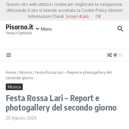
Salta al contenuto
Questo sito web utilizza i cookie per migliorare la navigazione.
Hot News
Fiorella Mannoia, a Capannori nasce “Anime Salve”: la data zero è un 
Utilizzando il sito si intende accettata la Cookie Policy Ulteriori
Informazioni Chiudi
Scopri di più
OK
Pisorno.it
Menu
Musica e Spettacolo
Home
/
Musica
/
Festa Rossa Lari – Report e photogallery del
secondo giorno
Musica
Festa Rossa Lari – Report e
photogallery del secondo giorno
20 Agosto 2025