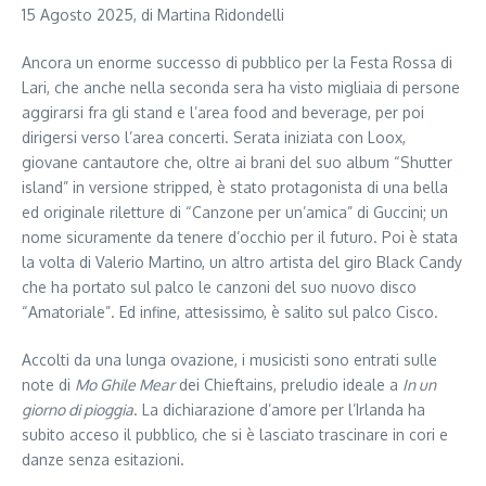
15 Agosto 2025, di Martina Ridondelli
Ancora un enorme successo di pubblico per la Festa Rossa di
Lari, che anche nella seconda sera ha visto migliaia di persone
aggirarsi fra gli stand e l’area food and beverage, per poi
dirigersi verso l’area concerti. Serata iniziata con Loox,
giovane cantautore che, oltre ai brani del suo album “Shutter
island” in versione stripped, è stato protagonista di una bella
ed originale riletture di “Canzone per un’amica” di Guccini; un
nome sicuramente da tenere d’occhio per il futuro. Poi è stata
la volta di Valerio Martino, un altro artista del giro Black Candy
che ha portato sul palco le canzoni del suo nuovo disco
“Amatoriale”. Ed infine, attesissimo, è salito sul palco Cisco.
Accolti da una lunga ovazione, i musicisti sono entrati sulle
note di
Mo Ghile Mear
dei Chieftains, preludio ideale a
In un
giorno di pioggia
. La dichiarazione d’amore per l’Irlanda ha
subito acceso il pubblico, che si è lasciato trascinare in cori e
danze senza esitazioni.