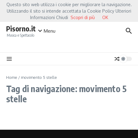
Salta al contenuto
Questo sito web utilizza i cookie per migliorare la navigazione.
Hot News
Fiorella Mannoia, a Capannori nasce “Anime Salve”: la data zero è u
Utilizzando il sito si intende accettata la Cookie Policy Ulteriori
Informazioni Chiudi
Scopri di più
OK
Pisorno.it
Menu
Musica e Spettacolo
Home
/
movimento 5 stelle
Tag di navigazione: movimento 5
stelle