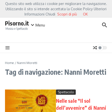
Salta al contenuto
Questo sito web utilizza i cookie per migliorare la navigazione.
Hot News
Fiorella Mannoia, a Capannori nasce “Anime Salve”: la data zero è u
Utilizzando il sito si intende accettata la Cookie Policy Ulteriori
Informazioni Chiudi
Scopri di più
OK
Pisorno.it
Menu
Musica e Spettacolo
Home
/
Nanni Moretti
Tag di navigazione: Nanni Moretti
Spettacolo
Nelle sale “Il sol
dell’avvenire” di Nanni