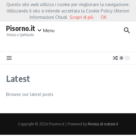
Salta al contenuto
Questo sito web utilizza i cookie per migliorare la navigazione.
Hot News
Fiorella Mannoia, a Capannori nasce “Anime Salve”: la data zero è 
Utilizzando il sito si intende accettata la Cookie Policy Ulteriori
Informazioni Chiudi
Scopri di più
OK
Pisorno.it
Menu
Musica e Spettacolo
Latest
Browse our latest posts
Copyright © 2026 Pisorno.it | Powered by
Rivista di notizie X