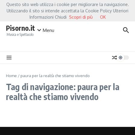
Salta al contenuto
Questo sito web utilizza i cookie per migliorare la navigazione.
Hot News
Fiorella Mannoia, a Capannori nasce “Anime Salve”: la data zero è 
Utilizzando il sito si intende accettata la Cookie Policy Ulteriori
Informazioni Chiudi
Scopri di più
OK
Pisorno.it
Menu
Musica e Spettacolo
Home
/
paura per la realtà che stiamo vivendo
Tag di navigazione: paura per la
realtà che stiamo vivendo