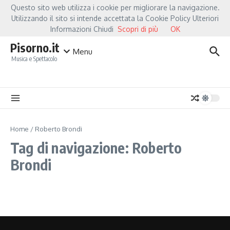
Salta al contenuto
Questo sito web utilizza i cookie per migliorare la navigazione.
Hot News
Fiorella Mannoia, a Capannori nasce “Anime Salve”: la data zero è 
Utilizzando il sito si intende accettata la Cookie Policy Ulteriori
Informazioni Chiudi
Scopri di più
OK
Pisorno.it
Menu
Musica e Spettacolo
Home
/
Roberto Brondi
Tag di navigazione: Roberto
Brondi