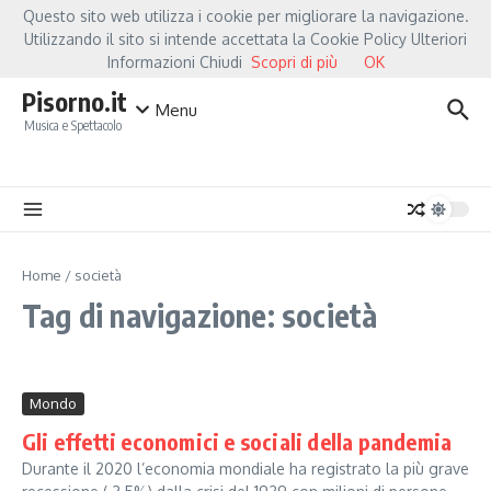
Salta al contenuto
Questo sito web utilizza i cookie per migliorare la navigazione.
Hot News
Fiorella Mannoia, a Capannori nasce “Anime Salve”: la data zero è 
Utilizzando il sito si intende accettata la Cookie Policy Ulteriori
Informazioni Chiudi
Scopri di più
OK
Pisorno.it
Menu
Musica e Spettacolo
Home
/
società
Tag di navigazione: società
Mondo
Gli effetti economici e sociali della pandemia
Durante il 2020 l’economia mondiale ha registrato la più grave