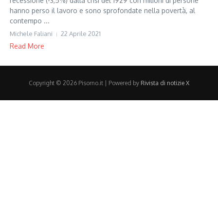
recessione (-3,5%) dalla crisi del 1929 con milioni di persone
hanno perso il lavoro e sono sprofondate nella povertà, al
contempo ...
Michele Faliani
22 Aprile 2021
Read More
Copyright © 2026 Pisorno.it | Powered by
Rivista di notizie X