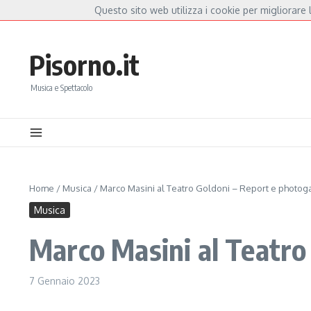
Salta al contenuto
Questo sito web utilizza i cookie per migliorare l
Hot News
a Mannoia, a Capannori nasce “Anime Salve”: la data zero è un atto d’amore per De
Pisorno.it
Musica e Spettacolo
Home
/
Musica
/
Marco Masini al Teatro Goldoni – Report e photoga
Musica
Marco Masini al Teatro
7 Gennaio 2023