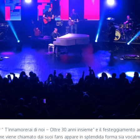
r “ T’innamorerai di noi – Oltre 30 anni insieme” e il festeggiamento a
, come viene chiamato dai suoi fans appare in splendida forma sia voca