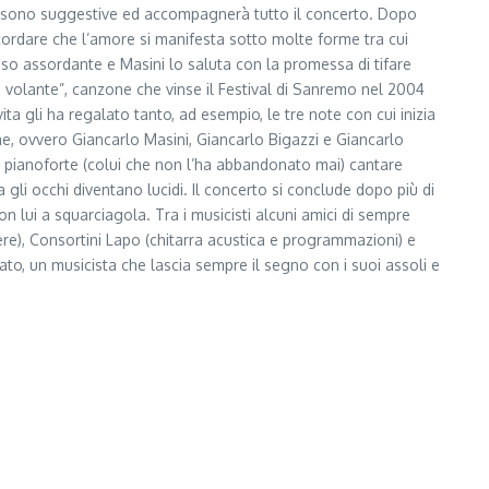
 led sono suggestive ed accompagnerà tutto il concerto. Dopo
ricordare che l’amore si manifesta sotto molte forme tra cui
auso assordante e Masini lo saluta con la promessa di tifare
o volante”, canzone che vinse il Festival di Sanremo nel 2004
ta gli ha regalato tanto, ad esempio, le tre note con cui inizia
, ovvero Giancarlo Masini, Giancarlo Bigazzi e Giancarlo
 al pianoforte (colui che non l’ha abbandonato mai) cantare
gli occhi diventano lucidi. Il concerto si conclude dopo più di
on lui a squarciagola. Tra i musicisti alcuni amici di sempre
re), Consortini Lapo (chitarra acustica e programmazioni) e
ato, un musicista che lascia sempre il segno con i suoi assoli e