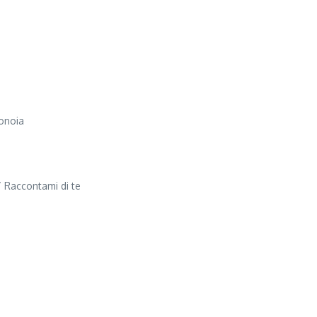
conoia
 / Raccontami di te