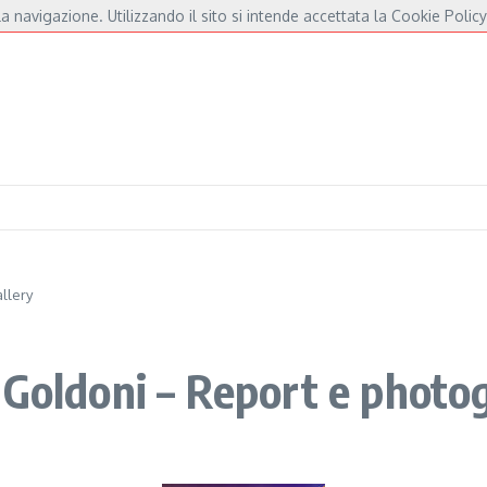
a navigazione. Utilizzando il sito si intende accettata la Cookie Policy
 André e Fossati
Fulminacci a Pisa, una serata “indispensabile” in Piazza dei Cav
llery
 Goldoni – Report e photo