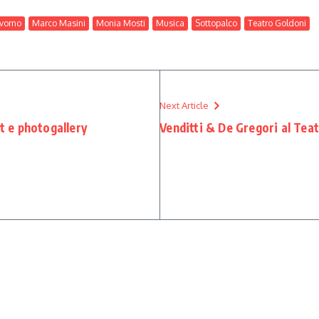
ivorno
Marco Masini
Monia Mosti
Musica
Sottopalco
Teatro Goldoni
Next Article
t e photogallery
Venditti & De Gregori al Tea