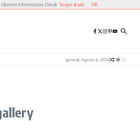
 Ulteriori Informazioni Chiudi
Scopri di più
OK
alieri
Druga Godba 2026, il gran finale: dalla poesia del folk alle pulsazioni el
giovedì, Agosto 6, 2026
gallery