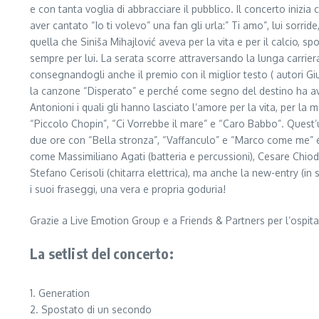
e con tanta voglia di abbracciare il pubblico. Il concerto iniz
aver cantato “Io ti volevo” una fan gli urla:” Ti amo”, lui sorr
quella che Siniša Mihajlović aveva per la vita e per il calcio,
sempre per lui. La serata scorre attraversando la lunga carrie
consegnandogli anche il premio con il miglior testo ( autori Giu
la canzone “Disperato” e perché come segno del destino ha avu
Antonioni i quali gli hanno lasciato l’amore per la vita, per la
“Piccolo Chopin”, “Ci Vorrebbe il mare” e “Caro Babbo”. Quest’u
due ore con “Bella stronza”, “Vaffanculo” e “Marco come me” ed il
come Massimiliano Agati (batteria e percussioni), Cesare Chiod
Stefano Cerisoli (chitarra elettrica), ma anche la new-entry (in
i suoi fraseggi, una vera e propria goduria!
Grazie a Live Emotion Group e a Friends & Partners per l’ospital
La setlist del concerto:
1. Generation
2. Spostato di un secondo