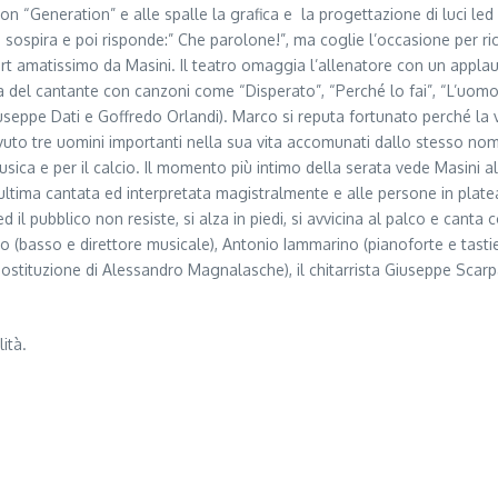
ia con “Generation” e alle spalle la grafica e la progettazione di luci
ide, sospira e poi risponde:” Che parolone!”, ma coglie l’occasione per 
 sport amatissimo da Masini. Il teatro omaggia l’allenatore con un appl
ra del cantante con canzoni come “Disperato”, “Perché lo fai”, “L’uom
seppe Dati e Goffredo Orlandi). Marco si reputa fortunato perché la vi
to tre uomini importanti nella sua vita accomunati dallo stesso nome
 musica e per il calcio. Il momento più intimo della serata vede Masini
ltima cantata ed interpretata magistralmente e alle persone in platea 
 pubblico non resiste, si alza in piedi, si avvicina al palco e canta c
o (basso e direttore musicale), Antonio Iammarino (pianoforte e tastie
 sostituzione di Alessandro Magnalasche), il chitarrista Giuseppe Scarp
ità.