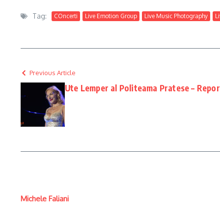
Tag:
COncerti
Live Emotion Group
Live Music Photography
L
Previous Article
Ute Lemper al Politeama Pratese – Repor
Michele Faliani