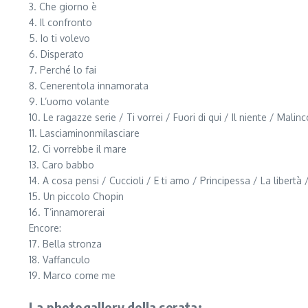
3. Che giorno è
4. Il confronto
5. Io ti volevo
6. Disperato
7. Perché lo fai
8. Cenerentola innamorata
9. L’uomo volante
10. Le ragazze serie / Ti vorrei / Fuori di qui / Il niente / Malin
11. Lasciaminonmilasciare
12. Ci vorrebbe il mare
13. Caro babbo
14. A cosa pensi / Cuccioli / E ti amo / Principessa / La libertà
15. Un piccolo Chopin
16. T’innamorerai
Encore:
17. Bella stronza
18. Vaffanculo
19. Marco come me
La photogallery della serata: