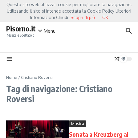
Salta al contenuto
Questo sito web utilizza i cookie per migliorare la navigazione.
Hot News
Fiorella Mannoia, a Capannori nasce “Anime Salve”: la data zero è 
Utilizzando il sito si intende accettata la Cookie Policy Ulteriori
Informazioni Chiudi
Scopri di più
OK
Pisorno.it
Menu
Musica e Spettacolo
Home
/
Cristiano Roversi
Tag di navigazione: Cristiano
Roversi
Musica
Sonata a Kreuzberg al