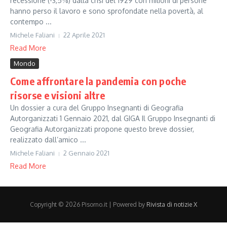
recessione (-3,5%) dalla crisi del 1929 con milioni di persone
hanno perso il lavoro e sono sprofondate nella povertà, al
contempo ...
Michele Faliani
22 Aprile 2021
Read More
Mondo
Come affrontare la pandemia con poche
risorse e visioni altre
Un dossier a cura del Gruppo Insegnanti di Geografia
Autorganizzati 1 Gennaio 2021, dal GIGA Il Gruppo Insegnanti di
Geografia Autorganizzati propone questo breve dossier,
realizzato dall’amico ...
Michele Faliani
2 Gennaio 2021
Read More
Copyright © 2026 Pisorno.it | Powered by
Rivista di notizie X