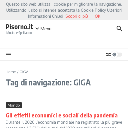
Salta al contenuto
Questo sito web utilizza i cookie per migliorare la navigazione.
Hot News
Fiorella Mannoia, a Capannori nasce “Anime Salve”: la data zero è un
Utilizzando il sito si intende accettata la Cookie Policy Ulteriori
Informazioni Chiudi
Scopri di più
OK
Pisorno.it
Menu
Musica e Spettacolo
Home
/
GIGA
Tag di navigazione: GIGA
Mondo
Gli effetti economici e sociali della pandemia
Durante il 2020 l’economia mondiale ha registrato la più grave