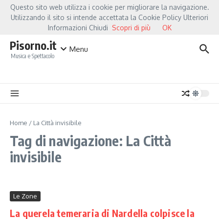
Salta al contenuto
Questo sito web utilizza i cookie per migliorare la navigazione.
Hot News
Fiorella Mannoia, a Capannori nasce “Anime Salve”: la data zero è 
Utilizzando il sito si intende accettata la Cookie Policy Ulteriori
Informazioni Chiudi
Scopri di più
OK
Pisorno.it
Menu
Musica e Spettacolo
Home
/
La Città invisibile
Tag di navigazione: La Città
invisibile
Le Zone
La querela temeraria di Nardella colpisce la