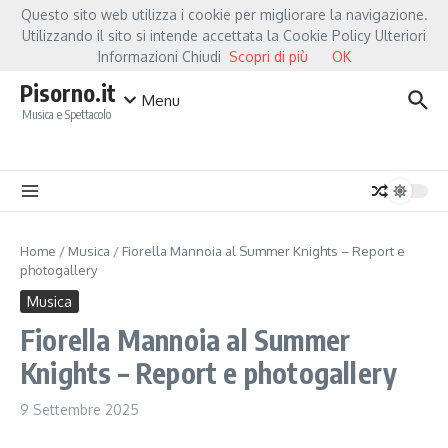
Salta al contenuto
Questo sito web utilizza i cookie per migliorare la navigazione.
Hot News
Fiorella Mannoia, a Capannori nasce “Anime Salve”: la data zero è un a
Utilizzando il sito si intende accettata la Cookie Policy Ulteriori
Informazioni Chiudi
Scopri di più
OK
Pisorno.it
Menu
Musica e Spettacolo
Home
/
Musica
/
Fiorella Mannoia al Summer Knights – Report e
photogallery
Musica
Fiorella Mannoia al Summer
Knights – Report e photogallery
9 Settembre 2025