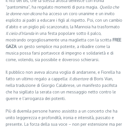
Il rito del bis, che la stessa artista definisce con ironia
“pantomima”, ha regalato momenti di pura magia.
Quello che
le donne non dicono
ha acceso un coro unanime e un invito
esplicito ai padri a educare i figli al rispetto. Poi, con un cambio
d’abito e un piglio più scanzonato, la Mannoia ha trasformato
Il cielo d’Irlanda
in una festa popolare sotto il palco,
mostrando orgogliosamente una maglietta con la scritta
FREE
GAZA
: un gesto semplice ma potente, a ribadire come la
musica possa farsi portavoce di impegno e solidarietà e di
come, volendo, sia possibile e doveroso schierarsi.
Il pubblico non aveva alcuna voglia di andarsene, e Fiorella ha
fatto un ultimo regalo a cappella:
Il disertore
di Boris Vian,
nella traduzione di Giorgio Calabrese, un manifesto pacifista
che ha sigillato la serata con un messaggio netto contro le
guerre e l’arroganza dei potenti.
Più di duemila persone hanno assistito a un concerto che ha
unito leggerezza e profondità, ironia e intensità, passato e
presente. La forza della sua voce – non per estensione ma per