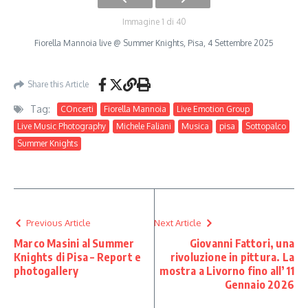
Immagine 1 di 40
Fiorella Mannoia live @ Summer Knights, Pisa, 4 Settembre 2025
Share this Article
Tag:
COncerti
Fiorella Mannoia
Live Emotion Group
Live Music Photography
Michele Faliani
Musica
pisa
Sottopalco
Summer Knights
Previous Article
Next Article
Marco Masini al Summer
Giovanni Fattori, una
Knights di Pisa – Report e
rivoluzione in pittura. La
photogallery
mostra a Livorno fino all’11
Gennaio 2026