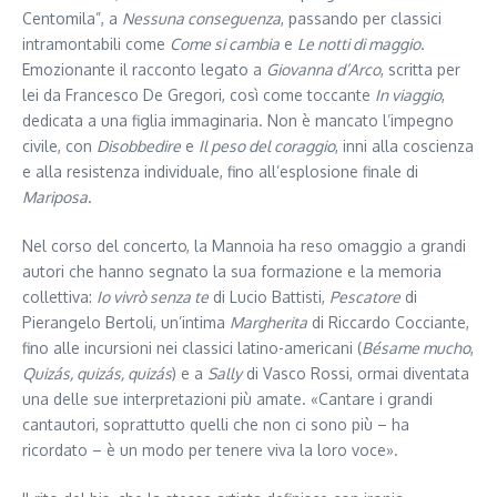
Centomila”, a
Nessuna conseguenza
, passando per classici
intramontabili come
Come si cambia
e
Le notti di maggio
.
Emozionante il racconto legato a
Giovanna d’Arco
, scritta per
lei da Francesco De Gregori, così come toccante
In viaggio
,
dedicata a una figlia immaginaria. Non è mancato l’impegno
civile, con
Disobbedire
e
Il peso del coraggio
, inni alla coscienza
e alla resistenza individuale, fino all’esplosione finale di
Mariposa
.
Nel corso del concerto, la Mannoia ha reso omaggio a grandi
autori che hanno segnato la sua formazione e la memoria
collettiva:
Io vivrò senza te
di Lucio Battisti,
Pescatore
di
Pierangelo Bertoli, un’intima
Margherita
di Riccardo Cocciante,
fino alle incursioni nei classici latino-americani (
Bésame mucho
,
Quizás, quizás, quizás
) e a
Sally
di Vasco Rossi, ormai diventata
una delle sue interpretazioni più amate. «Cantare i grandi
cantautori, soprattutto quelli che non ci sono più – ha
ricordato – è un modo per tenere viva la loro voce».