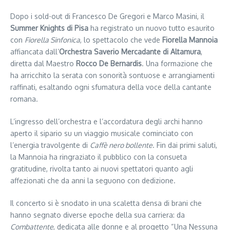
Dopo i sold-out di Francesco De Gregori e Marco Masini, il
Summer Knights di Pisa
ha registrato un nuovo tutto esaurito
con
Fiorella Sinfonica
, lo spettacolo che vede
Fiorella Mannoia
affiancata dall’
Orchestra Saverio Mercadante di Altamura
,
diretta dal Maestro
Rocco De Bernardis
. Una formazione che
ha arricchito la serata con sonorità sontuose e arrangiamenti
raffinati, esaltando ogni sfumatura della voce della cantante
romana.
L’ingresso dell’orchestra e l’accordatura degli archi hanno
aperto il sipario su un viaggio musicale cominciato con
l’energia travolgente di
Caffè nero bollente
. Fin dai primi saluti,
la Mannoia ha ringraziato il pubblico con la consueta
gratitudine, rivolta tanto ai nuovi spettatori quanto agli
affezionati che da anni la seguono con dedizione.
Il concerto si è snodato in una scaletta densa di brani che
hanno segnato diverse epoche della sua carriera: da
Combattente
, dedicata alle donne e al progetto “Una Nessuna