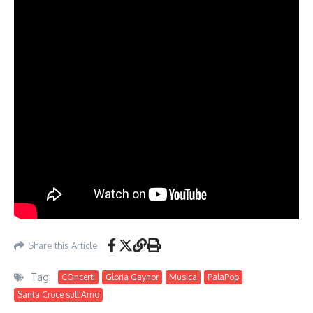
Share this Article
Tag:
COncerti
Gloria Gaynor
Musica
PalaPop
Santa Croce sull'Arno