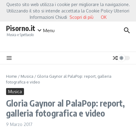
Salta al contenuto
Questo sito web utilizza i cookie per migliorare la navigazione.
Hot News
Fiorella Mannoia, a Capannori nasce “Anime Salve”: la data zero è un at
Utilizzando il sito si intende accettata la Cookie Policy Ulteriori
Informazioni Chiudi
Scopri di più
OK
Pisorno.it
Menu
Musica e Spettacolo
Home
/
Musica
/
Gloria Gaynor al PalaPop: report, galleria
fotografica e video
Musica
Gloria Gaynor al PalaPop: report,
galleria fotografica e video
9 Marzo 2017