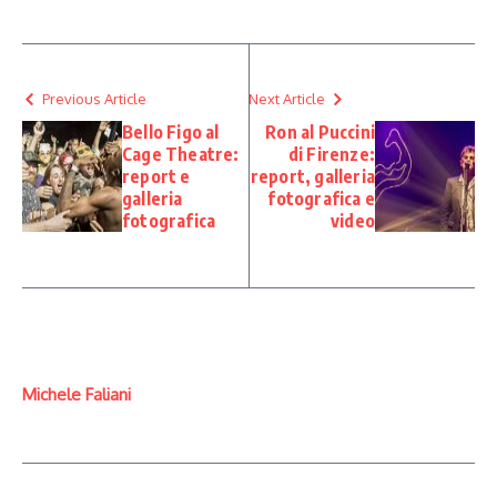
Previous Article
Next Article
Bello Figo al
Ron al Puccini
Cage Theatre:
di Firenze:
report e
report, galleria
galleria
fotografica e
fotografica
video
Michele Faliani