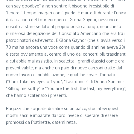
can say goodbye” a non sentire il bisogno irresistibile di
‘tenere il tempo’ magari con il piede. E martedì, durante l’unica
data italiana del tour europeo di Gloria Gaynor, nessuno è
riuscito a stare seduto al proprio posto a lungo, neanche la
numerosa delegazione del Consolato Americano che era fra i
patrocinatori dell’evento. E Gloria Gaynor (che si avvia verso i
70 ma ha ancora una voce come quando di anni ne aveva 28)
è stata ovviamente al centro di uno dei concerti più trascinanti
a cui abbia mai assistito. In scaletta i grandi classici come era
preventivabile, ma anche un paio di nuove canzoni tratte dal
nuovo lavoro di pubblicazione, e qualche cover d’annata
(“Can’t take my eyes off you”, “Last dance” di Donna Summer
“Killing me softly” e “You are the first, the last, my everything”)
che hanno scatenato i presenti.
Ragazzi che sognate di salire su un palco, studiatevi questi
mostri sacri e imparate da loro invece di sperare di essere
promossi da Platinette, datemi retta.