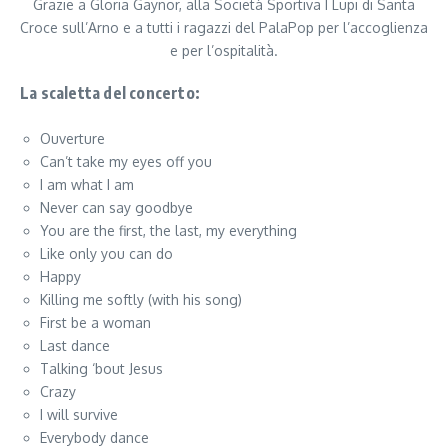
Grazie a Gloria Gaynor, alla Società Sportiva I Lupi di Santa
Croce sull’Arno e a tutti i ragazzi del PalaPop per l’accoglienza
e per l’ospitalità.
La scaletta del concerto:
Ouverture
Can’t take my eyes off you
I am what I am
Never can say goodbye
You are the first, the last, my everything
Like only you can do
Happy
Killing me softly (with his song)
First be a woman
Last dance
Talking ‘bout Jesus
Crazy
I will survive
Everybody dance