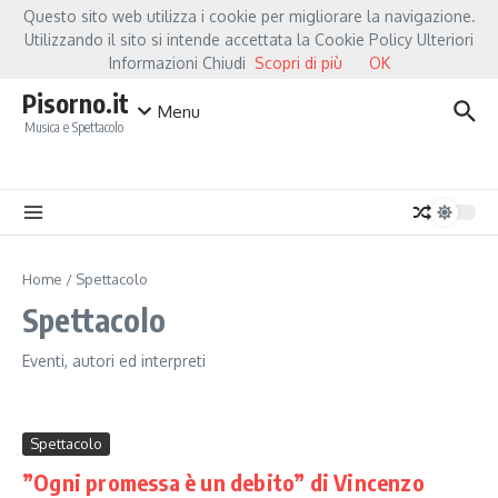
Salta al contenuto
Questo sito web utilizza i cookie per migliorare la navigazione.
Hot News
Fiorella Mannoia, a Capannori nasce “Anime Salve”: la data zero è u
Utilizzando il sito si intende accettata la Cookie Policy Ulteriori
Informazioni Chiudi
Scopri di più
OK
Pisorno.it
Menu
Musica e Spettacolo
Home
/
Spettacolo
Spettacolo
Eventi, autori ed interpreti
Spettacolo
”Ogni promessa è un debito” di Vincenzo