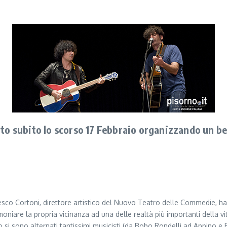
rto subito lo scorso 17 Febbraio organizzando un be
cesco Cortoni, direttore artistico del Nuovo Teatro delle Commedie, ha
oniare la propria vicinanza ad una delle realtà più importanti della vi
co si sono alternati tantissimi musicisti (da Bobo Rondelli ad Appino e