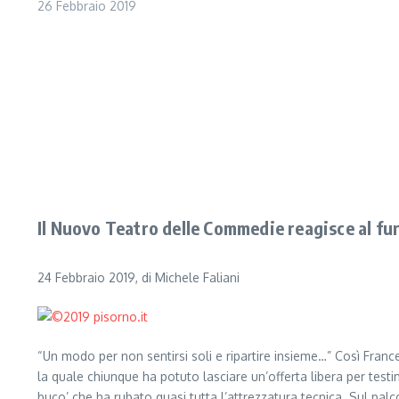
26 Febbraio 2019
Il Nuovo Teatro delle Commedie reagisce al fu
24 Febbraio 2019, di Michele Faliani
“Un modo per non sentirsi soli e ripartire insieme…” Così Fran
la quale chiunque ha potuto lasciare un’offerta libera per testim
buco’ che ha rubato quasi tutta l’attrezzatura tecnica. Sul pal