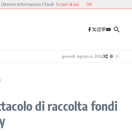
 Ulteriori Informazioni Chiudi
Scopri di più
OK
Druga Godba 2026, il gran finale: dalla poesia del folk alle pulsazioni elettroni
giovedì, Agosto 6, 2026
y
tacolo di raccolta fondi
ry