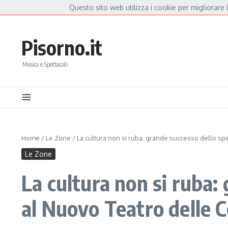
Salta al contenuto
Questo sito web utilizza i cookie per migliorare l
Hot News
ia, a Capannori nasce “Anime Salve”: la data zero è un atto d’amore per De André 
Pisorno.it
Musica e Spettacolo
Home
/
Le Zone
/
La cultura non si ruba: grande successo dello sp
Le Zone
La cultura non si ruba:
al Nuovo Teatro delle 