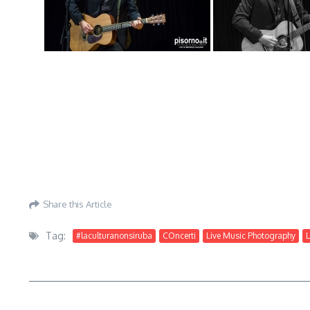
Share this Article
Tag:
#laculturanonsiruba
COncerti
Live Music Photography
L