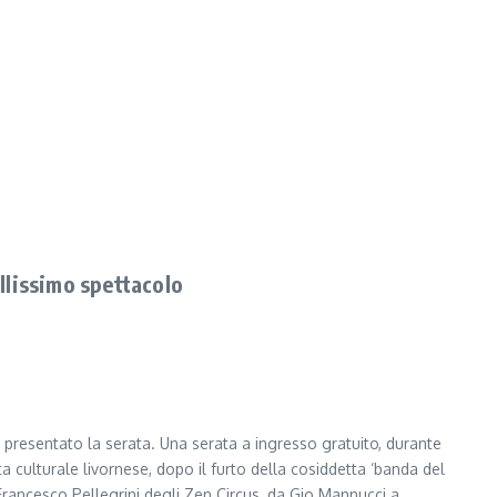
llissimo spettacolo
 presentato la serata. Una serata a ingresso gratuito, durante
ta culturale livornese, dopo il furto della cosiddetta ‘banda del
 Francesco Pellegrini degli Zen Circus, da Gio Mannucci a