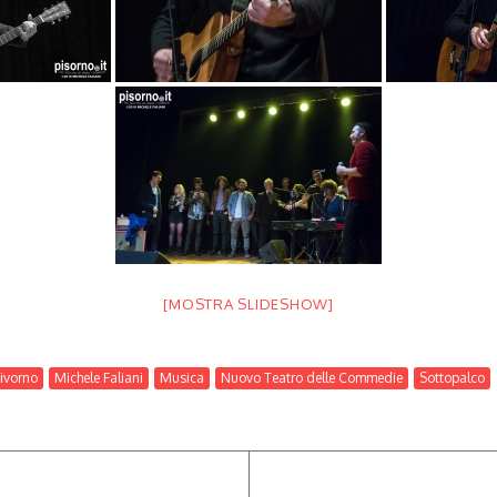
[MOSTRA SLIDESHOW]
ivorno
Michele Faliani
Musica
Nuovo Teatro delle Commedie
Sottopalco