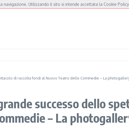
a navigazione. Utilizzando il sito si intende accettata la Cookie Policy
e Fossati
Fulminacci a Pisa, una serata “indispensabile” in Piazza dei Cavalieri
ettacolo di raccolta fondi al Nuovo Teatro delle Commedie – La photogaller
 grande successo dello spet
Commedie – La photogalle