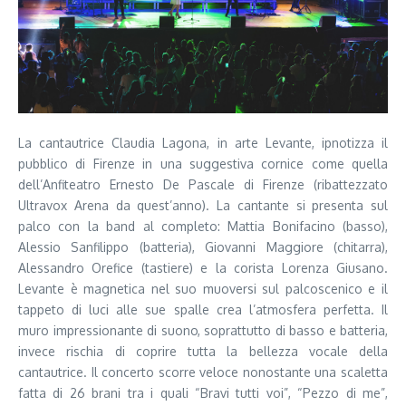
La cantautrice Claudia Lagona, in arte Levante, ipnotizza il
pubblico di Firenze in una suggestiva cornice come quella
dell’Anfiteatro Ernesto De Pascale di Firenze (ribattezzato
Ultravox Arena da quest’anno). La cantante si presenta sul
palco con la band al completo: Mattia Bonifacino (basso),
Alessio Sanfilippo (batteria), Giovanni Maggiore (chitarra),
Alessandro Orefice (tastiere) e la corista Lorenza Giusano.
Levante è magnetica nel suo muoversi sul palcoscenico e il
tappeto di luci alle sue spalle crea l’atmosfera perfetta. Il
muro impressionante di suono, soprattutto di basso e batteria,
invece rischia di coprire tutta la bellezza vocale della
cantautrice. Il concerto scorre veloce nonostante una scaletta
fatta di 26 brani tra i quali “Bravi tutti voi”, “Pezzo di me”,