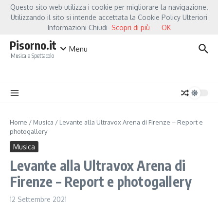
Salta al contenuto
Questo sito web utilizza i cookie per migliorare la navigazione.
Hot News
Fiorella Mannoia, a Capannori nasce “Anime Salve”: la data zero è un a
Utilizzando il sito si intende accettata la Cookie Policy Ulteriori
Informazioni Chiudi
Scopri di più
OK
Pisorno.it
Menu
Musica e Spettacolo
Home
/
Musica
/
Levante alla Ultravox Arena di Firenze – Report e
photogallery
Musica
Levante alla Ultravox Arena di
Firenze – Report e photogallery
12 Settembre 2021