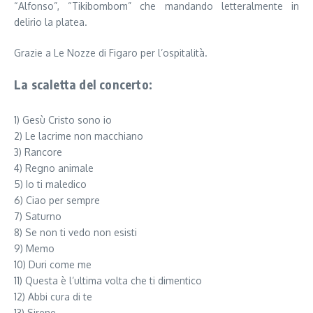
“Alfonso”, “Tikibombom” che mandando letteralmente in
delirio la platea.
Grazie a Le Nozze di Figaro per l’ospitalità.
La scaletta del concerto:
1) Gesù Cristo sono io
2) Le lacrime non macchiano
3) Rancore
4) Regno animale
5) Io ti maledico
6) Ciao per sempre
7) Saturno
8) Se non ti vedo non esisti
9) Memo
10) Duri come me
11) Questa è l’ultima volta che ti dimentico
12) Abbi cura di te
13) Sirene