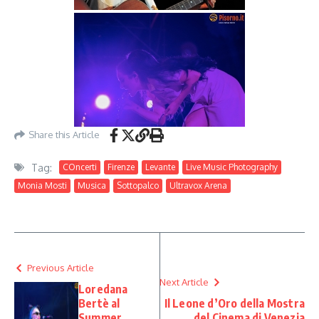
Share this Article
Tag:
COncerti
Firenze
Levante
Live Music Photography
Monia Mosti
Musica
Sottopalco
Ultravox Arena
Previous Article
Next Article
Loredana
Bertè al
Il Leone d’Oro della Mostra
Summer
del Cinema di Venezia