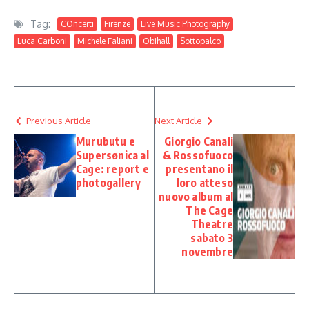
Tag:
COncerti
Firenze
Live Music Photography
Luca Carboni
Michele Faliani
Obihall
Sottopalco
Previous Article
Next Article
Murubutu e
Giorgio Canali
Supersønica al
& Rossofuoco
Cage: report e
presentano il
photogallery
loro atteso
nuovo album al
The Cage
Theatre
sabato 3
novembre