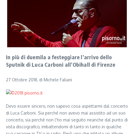
In più di duemila a festeggiare l’arrivo dello
Sputnik di Luca Carboni all’Obihall di Firenze
27 Ottobre 2018, di Michele Faliani
Devo essere sincero, non sapevo cosa aspettarmi dal concerto
di Luca Carboni. Sia perché non avevo mai assistito ad un suo
concerto, sia perché non l’ho mai seguito neanche dal punto di
vista discografico, imbattendomi di tanto in tanto in qualche
sua canzone in TV o in radio. Però uno che intitola un album