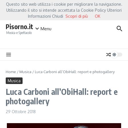
Salta al contenuto
Questo sito web utilizza i cookie per migliorare la navigazione.
Hot News
Fiorella Mannoia, a Capannori nasce “Anime Salve”: la data zero è un att
Utilizzando il sito si intende accettata la Cookie Policy Ulteriori
Informazioni Chiudi
Scopri di più
OK
Pisorno.it
Menu
Musica e Spettacolo
Home
/
Musica
/
Luca Carboni all’ObiHall: report e photogallery
Musica
Luca Carboni all’ObiHall: report e
photogallery
29 Ottobre 2018