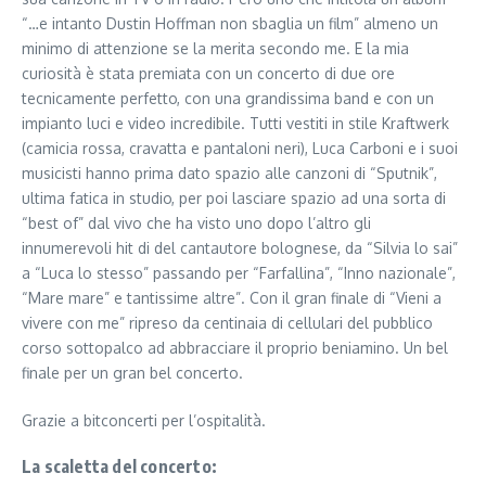
“…e intanto Dustin Hoffman non sbaglia un film” almeno un
minimo di attenzione se la merita secondo me. E la mia
curiosità è stata premiata con un concerto di due ore
tecnicamente perfetto, con una grandissima band e con un
impianto luci e video incredibile. Tutti vestiti in stile Kraftwerk
(camicia rossa, cravatta e pantaloni neri), Luca Carboni e i suoi
musicisti hanno prima dato spazio alle canzoni di “Sputnik”,
ultima fatica in studio, per poi lasciare spazio ad una sorta di
“best of” dal vivo che ha visto uno dopo l’altro gli
innumerevoli hit di del cantautore bolognese, da “Silvia lo sai”
a “Luca lo stesso” passando per “Farfallina”, “Inno nazionale”,
“Mare mare” e tantissime altre”. Con il gran finale di “Vieni a
vivere con me” ripreso da centinaia di cellulari del pubblico
corso sottopalco ad abbracciare il proprio beniamino. Un bel
finale per un gran bel concerto.
Grazie a bitconcerti per l’ospitalità.
La scaletta del concerto: