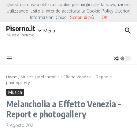
Salta al contenuto
Questo sito web utilizza i cookie per migliorare la navigazione.
Hot News
Fiorella Mannoia, a Capannori nasce “Anime Salve”: la data zero è un att
Utilizzando il sito si intende accettata la Cookie Policy Ulteriori
Informazioni Chiudi
Scopri di più
OK
Pisorno.it
Menu
Musica e Spettacolo
Home
/
Musica
/
Melancholia a Effetto Venezia – Report e
photogallery
Musica
Melancholia a Effetto Venezia –
Report e photogallery
7 Agosto 2021