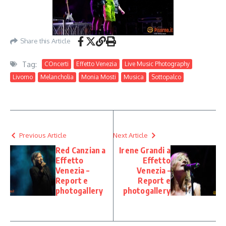
Share this Article
Tag:
COncerti
Effetto Venezia
Live Music Photography
Livorno
Melancholia
Monia Mosti
Musica
Sottopalco
Previous Article
Next Article
Red Canzian a
Irene Grandi a
Effetto
Effetto
Venezia –
Venezia –
Report e
Report e
photogallery
photogallery