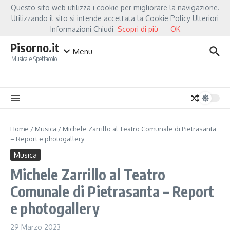
Salta al contenuto
Questo sito web utilizza i cookie per migliorare la navigazione.
Hot News
Fiorella Mannoia, a Capannori nasce “Anime Salve”: la data zero è un att
Utilizzando il sito si intende accettata la Cookie Policy Ulteriori
Informazioni Chiudi
Scopri di più
OK
Pisorno.it
Menu
Musica e Spettacolo
Home
/
Musica
/
Michele Zarrillo al Teatro Comunale di Pietrasanta
– Report e photogallery
Musica
Michele Zarrillo al Teatro
Comunale di Pietrasanta – Report
e photogallery
29 Marzo 2023