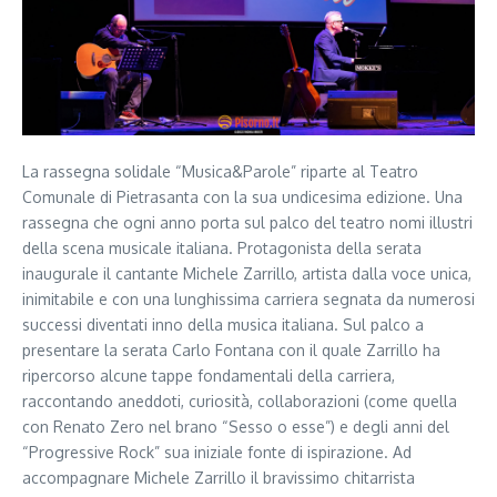
La rassegna solidale “Musica&Parole” riparte al Teatro
Comunale di Pietrasanta con la sua undicesima edizione. Una
rassegna che ogni anno porta sul palco del teatro nomi illustri
della scena musicale italiana. Protagonista della serata
inaugurale il cantante Michele Zarrillo, artista dalla voce unica,
inimitabile e con una lunghissima carriera segnata da numerosi
successi diventati inno della musica italiana. Sul palco a
presentare la serata Carlo Fontana con il quale Zarrillo ha
ripercorso alcune tappe fondamentali della carriera,
raccontando aneddoti, curiosità, collaborazioni (come quella
con Renato Zero nel brano “Sesso o esse”) e degli anni del
“Progressive Rock” sua iniziale fonte di ispirazione. Ad
accompagnare Michele Zarrillo il bravissimo chitarrista