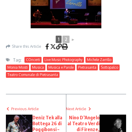
1
2
►
Share this Article
Tag:
COncerti
Live Music Photography
Michele Zarrillo
Monia Mosti
Musica
Musica e Parole
Pietrasanta
Sottopalco
Teatro Comunale di Pietrasanta
Previous Article
Next Article
Deniz Tek alla
Nino D’Angelo
Bottega 26 di
al Teatro Verdi
Poggibonsi –
di Firenze,