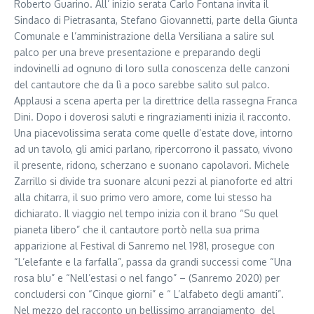
Roberto Guarino. All’ inizio serata Carlo Fontana invita il
Sindaco di Pietrasanta, Stefano Giovannetti, parte della Giunta
Comunale e l’amministrazione della Versiliana a salire sul
palco per una breve presentazione e preparando degli
indovinelli ad ognuno di loro sulla conoscenza delle canzoni
del cantautore che da lì a poco sarebbe salito sul palco.
Applausi a scena aperta per la direttrice della rassegna Franca
Dini. Dopo i doverosi saluti e ringraziamenti inizia il racconto.
Una piacevolissima serata come quelle d’estate dove, intorno
ad un tavolo, gli amici parlano, ripercorrono il passato, vivono
il presente, ridono, scherzano e suonano capolavori. Michele
Zarrillo si divide tra suonare alcuni pezzi al pianoforte ed altri
alla chitarra, il suo primo vero amore, come lui stesso ha
dichiarato. Il viaggio nel tempo inizia con il brano “Su quel
pianeta libero” che il cantautore portò nella sua prima
apparizione al Festival di Sanremo nel 1981, prosegue con
“L’elefante e la farfalla”, passa da grandi successi come “Una
rosa blu” e “Nell’estasi o nel fango” – (Sanremo 2020) per
concludersi con “Cinque giorni” e “ L’alfabeto degli amanti”.
Nel mezzo del racconto un bellissimo arrangiamento del