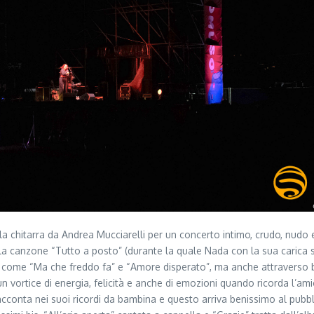
chitarra da Andrea Mucciarelli per un concerto intimo, crudo, nudo e
 la canzone “Tutto a posto” (durante la quale Nada con la sua carica s
essi come “Ma che freddo fa” e “Amore disperato”, ma anche attraver
un vortice di energia, felicità e anche di emozioni quando ricorda l’am
acconta nei suoi ricordi da bambina e questo arriva benissimo al pubb