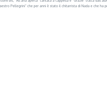
imi bis, “All’aria aperta” cantata a cappella e “Grazie” tratta dall’alb
stro Pellegrini” che per anni è stato il chitarrista di Nada e che ha 