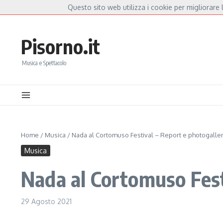
Salta al contenuto
Questo sito web utilizza i cookie per migliorare l
Hot News
 Mannoia, a Capannori nasce “Anime Salve”: la data zero è un atto d’amore per De 
Pisorno.it
Musica e Spettacolo
Home
/
Musica
/
Nada al Cortomuso Festival – Report e photogalle
Musica
Nada al Cortomuso Fest
29 Agosto 2021