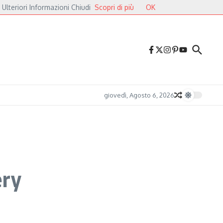
 Ulteriori Informazioni Chiudi
Scopri di più
OK
ieri
Druga Godba 2026, il gran finale: dalla poesia del folk alle pulsazioni ele
giovedì, Agosto 6, 2026
ery