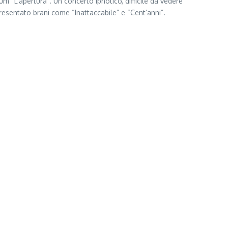
um “L’apertura”. Un concerto ipnotico, difficile da vedere
presentato brani come “Inattaccabile” e “Cent’anni”.