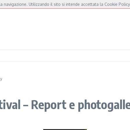
a navigazione. Utilizzando il sito si intende accettata la Cookie Policy
André e Fossati
Fulminacci a Pisa, una serata “indispensabile” in Piazza dei Caval
ry
ival – Report e photogall