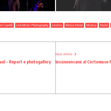
o Caprilli
Live Music Photography
Livorno
Monia Mosti
Musica
Nada
Next Article
al – Report e photogallery
Iosonouncane al Cortomuso Fe