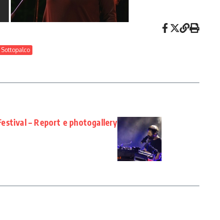
Sottopalco
stival – Report e photogallery