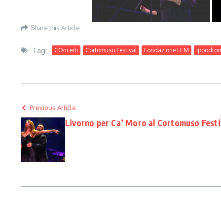
Share this Article
Tag:
COncerti
Cortomuso Festival
Fondazione LEM
Ippodrom
Previous Article
Livorno per Ca’ Moro al Cortomuso Festiv