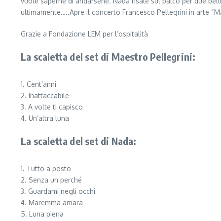
vuole saperne di andarsene. Nada risale sul palco per due belliss
ultimamente…..Apre il concerto Francesco Pellegrini in arte “Mae
Grazie a Fondazione LEM per l’ospitalità
La scaletta del set di Maestro Pellegrini:
1. Cent’anni
2. Inattaccabile
3. A volte ti capisco
4. Un’altra luna
La scaletta del set di Nada:
1. Tutto a posto
2. Senza un perché
3. Guardami negli occhi
4. Maremma amara
5. Luna piena