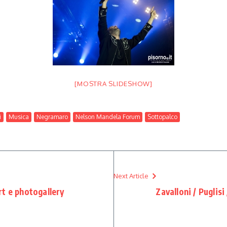
[MOSTRA SLIDESHOW]
i
Musica
Negramaro
Nelson Mandela Forum
Sottopalco
Next Article
rt e photogallery
Zavalloni / Puglisi