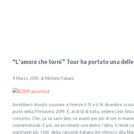
“L’amore che torni” Tour ha portato una delle 
4 Marzo 2019, di Michele Faliani
Avrebbero dovuto suonare a Firenze il 15 e il 16 dicembre scorsi,
porte della Primavera 2019. E, al di là di tutto, vedere Lele feli
concerto. Che, ça va sans dire, va avanti per più di ore in manier
sovrannaturali. E poi, ad ascoltarle una dietro l’altra, ti ren
esponenti più ‘colti’ della canzone italiana (mi riferisco alla M