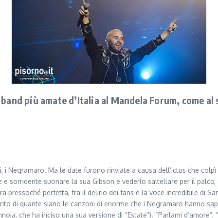
band più amate d’Italia al Mandela Forum, come al s
 i Negramaro. Ma le date furono rinviate a causa dell’ictus che colpì i
ce e sorridente suonare la sua Gibson e vederlo saltellare per il palco, 
a pressoché perfetta, fra il delirio dei fans e la voce incredibile di S
di conto di quante siano le canzoni di enorme che i Negramaro hanno sa
annoia, che ha inciso una sua versione di “Estate”). “Parlami d’amore”, 