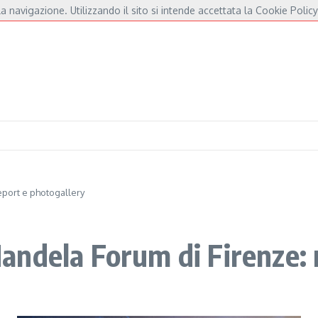
a navigazione. Utilizzando il sito si intende accettata la Cookie Policy
 André e Fossati
Fulminacci a Pisa, una serata “indispensabile” in Piazza dei Cav
port e photogallery
ndela Forum di Firenze: 