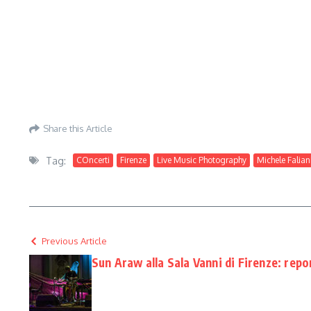
Share this Article
Tag:
COncerti
Firenze
Live Music Photography
Michele Falian
Previous Article
Sun Araw alla Sala Vanni di Firenze: repo