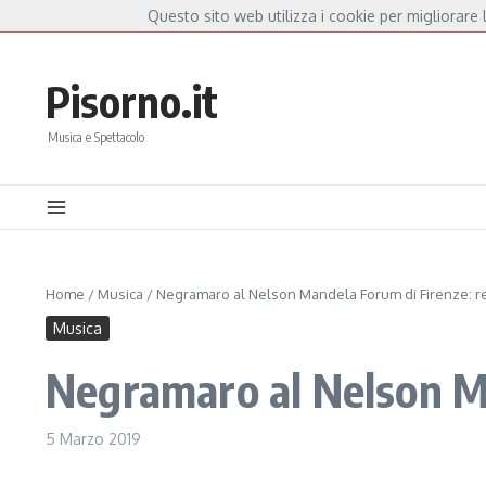
Salta al contenuto
Questo sito web utilizza i cookie per migliorare l
Hot News
la Mannoia, a Capannori nasce “Anime Salve”: la data zero è un atto d’amore per De
Pisorno.it
Musica e Spettacolo
Home
/
Musica
/
Negramaro al Nelson Mandela Forum di Firenze: re
Musica
Negramaro al Nelson Ma
5 Marzo 2019