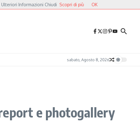
 Ulteriori Informazioni Chiudi
Scopri di più
OK
alieri
Druga Godba 2026, il gran finale: dalla poesia del folk alle pulsazioni el
sabato, Agosto 8, 2026
report e photogallery