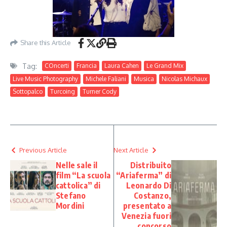
Share this Article
Tag:
COncerti
Francia
Laura Cahen
Le Grand Mix
Live Music Photography
Michele Faliani
Musica
Nicolas Michaux
Sottopalco
Turcoing
Turner Cody
Previous Article
Next Article
Nelle sale il
Distribuito
film “La scuola
“Ariaferma” di
cattolica” di
Leonardo Di
Stefano
Costanzo,
Mordini
presentato a
Venezia fuori
concorso