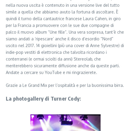
nella nuova uscita è contenuto in una versione live del tutto
simile a quella che abbiamo avuto la fortuna di ascoltare. È
quindi il turno della cantautrice francese Laura Cahen, in giro
per la Francia a promuovere con le sue due compagne di
palco il muovo album “Une fille”. Una vera sorpresa, tant’è che
siamo andati a ‘ripescare’ anche il disco d’esordio “Nord”
uscito nel 2017. 14 gioiellini (più una cover di Anne Sylvestre) di
indie-pop vestiti di elettronica che talvolta ricordano i
conterranei (e ormai sciolti da anni) Stereolab, che
meriterebbero sicuramente diffusione anche da queste parti.
Andate a cercare su YouTube e mi ringrazierete.
Grazie a Le Grand Mix per l’ospitalità e per la buonissima birra.
La photogallery di Turner Cody: