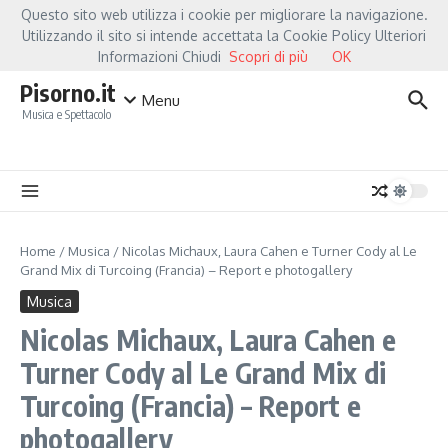
Salta al contenuto
Questo sito web utilizza i cookie per migliorare la navigazione.
Hot News
Fiorella Mannoia, a Capannori nasce “Anime Salve”: la data zero è un atto 
Utilizzando il sito si intende accettata la Cookie Policy Ulteriori
Informazioni Chiudi
Scopri di più
OK
Pisorno.it
Menu
Musica e Spettacolo
Home
/
Musica
/
Nicolas Michaux, Laura Cahen e Turner Cody al Le
Grand Mix di Turcoing (Francia) – Report e photogallery
Musica
Nicolas Michaux, Laura Cahen e
Turner Cody al Le Grand Mix di
Turcoing (Francia) – Report e
photogallery