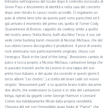
Entriamo nell’ingresso del locale dopo il controllo incrociato di
Green Pass e documento di identità e nella sala del concerto
dopo aver ritirato in cassa i nostri accrediti. Ci regaliamo un
paio di ottime birre (che da queste parti sono parecchie) ed è
già arrivato il momento del primo set, quello di Turner Cody.
Quarantenne di Boston, cappello da cowboy simile a quello
del nostro amico Stella Burns, baffi alla Nino Terzo: il suo set
vede come backing band i musicisti di Nicolas Michaux, che del
suo ultimo lavoro discografico è produttore. 4 pezzi di onesto
rock americano non particolarmente originale, chiuso con
l’energica “Back in the land of the living”. Brevissimo cambio di
palco e tocca proprio a Nicolas Michaux, cantautore belga che
in passato transitò anche da Livorno in una tappa del suo
primo tour italiano, e del quale sta uscendo in questi giorni il
terzo album “Les chutes”. La scelta dei brani cade sul nuovo
singolo “Amusement park” e su qualche brano tratto dai primi
due dischi, che evidenziano la classe e lo stile del cantautore
belga, ispirati da giganti come George Harrison e Leonard
Cohen ma indubbiamente filtrati dalla propria sensibilità.
Chiusura del set con l’irresistibile quasi funky di “Parrot”, che