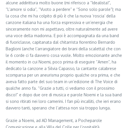
alcune addirittura molto buone (mi riferisco a “Idealista!”,
“L’amore si odia”, “Vuoto a perdere” e “Sono solo parole”); ma
la cosa che mi ha colpito di più è che la nuova ‘roscia’ della
canzone italiana ha una forza espressiva e un’energia che
sinceramente non mi aspettavo, oltre naturalmente ad avere
una voce della madonna. E poi è accompagnata da una band
di fuoriclasse, capitanata dal chitarrista fiorentino Bernardo
Baglioni (anche l’arrangiatore dei brani della scaletta) che con
le 6 corde ci fa davvero cosa vuole. Molto emozionante anche
il momento in cui Noemi, poco prima di eseguire “Amen”, ha
dedicato la canzone a Silvia Capasso, la cantante calabrese
scomparsa per un aneurisma proprio qualche ora prima, e che
aveva fatto parte del suo team in un’edizione di The Voice di
qualche anno fa. “Grazie a tutti, ci vediamo con il prossimo
disco!” e dopo due ore di musica e parole Noemi e la sua band
si sono ritirati nei loro camerini. I fan più incalliti, che ieri erano
davvero tanti, sperano che l’attesa non sia troppo lunga.
Grazie a Noemi, ad AD Management, a Pocheparole
Comunicazione e alla Villa del Colle per l’ospitalità.