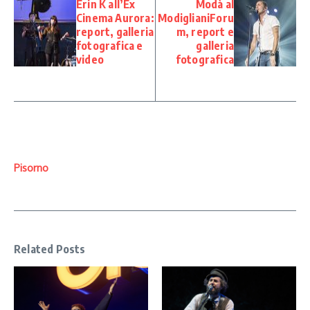
Erin K all’Ex
Modà al
Cinema Aurora:
ModiglianiForu
report, galleria
m, report e
fotografica e
galleria
video
fotografica
Pisorno
Related Posts