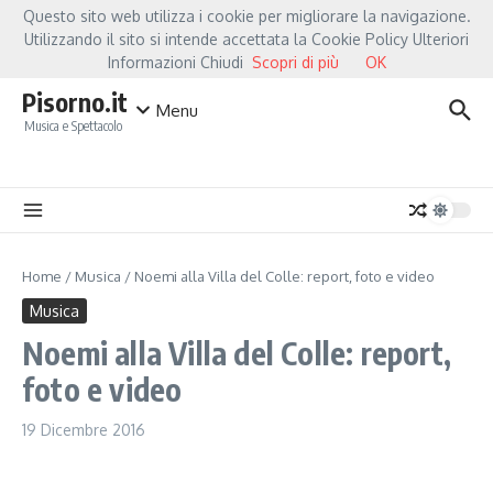
Salta al contenuto
Questo sito web utilizza i cookie per migliorare la navigazione.
Hot News
Fiorella Mannoia, a Capannori nasce “Anime Salve”: la data zero è un atto d’amor
Utilizzando il sito si intende accettata la Cookie Policy Ulteriori
Informazioni Chiudi
Scopri di più
OK
Pisorno.it
Menu
Musica e Spettacolo
Home
/
Musica
/
Noemi alla Villa del Colle: report, foto e video
Musica
Noemi alla Villa del Colle: report,
foto e video
19 Dicembre 2016