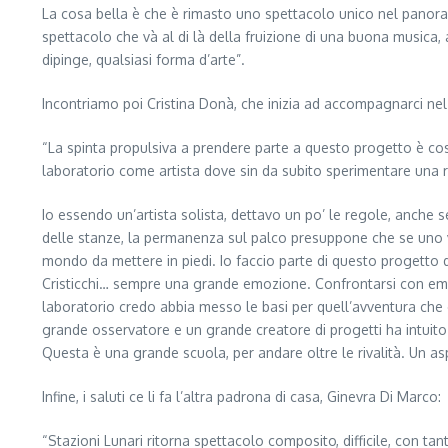
La cosa bella è che è rimasto uno spettacolo unico nel panorama,
spettacolo che và al di là della fruizione di una buona musica, 
dipinge, qualsiasi forma d’arte”.
Incontriamo poi Cristina Donà, che inizia ad accompagnarci nel 
“La spinta propulsiva a prendere parte a questo progetto è costi
laboratorio come artista dove sin da subito sperimentare una r
Io essendo un’artista solista, dettavo un po’ le regole, anche 
delle stanze, la permanenza sul palco presuppone che se uno vuo
mondo da mettere in piedi. Io faccio parte di questo progetto
Cristicchi… sempre una grande emozione. Confrontarsi con emozi
laboratorio credo abbia messo le basi per quell’avventura che è
grande osservatore e un grande creatore di progetti ha intuit
Questa è una grande scuola, per andare oltre le rivalità. Un aspe
Infine, i saluti ce li fa l’altra padrona di casa, Ginevra Di Marco:
“Stazioni Lunari ritorna spettacolo composito, difficile, con tant