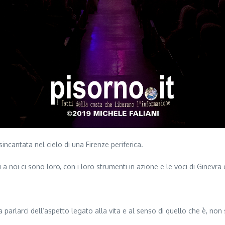
incantata nel cielo di una Firenze periferica.
 noi ci sono loro, con i loro strumenti in azione e le voci di Ginevra 
 parlarci dell’aspetto legato alla vita e al senso di quello che è, no