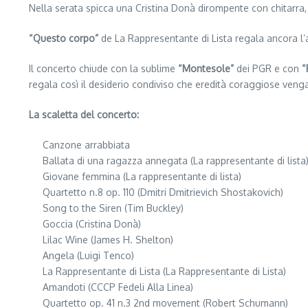
Nella serata spicca una Cristina Donà dirompente con chitarra, 
“Questo corpo”
de La Rappresentante di Lista regala ancora l’
Il concerto chiude con la sublime
“Montesole”
dei PGR e con
“
regala così il desiderio condiviso che eredità coraggiose veng
La scaletta del concerto:
Canzone arrabbiata
Ballata di una ragazza annegata (La rappresentante di lista
Giovane femmina (La rappresentante di lista)
Quartetto n.8 op. 110 (Dmitri Dmitrievich Shostakovich)
Song to the Siren (Tim Buckley)
Goccia (Cristina Donà)
Lilac Wine (James H. Shelton)
Angela (Luigi Tenco)
La Rappresentante di Lista (La Rappresentante di Lista)
Amandoti (CCCP Fedeli Alla Linea)
Quartetto op. 41 n.3 2nd movement (Robert Schumann)