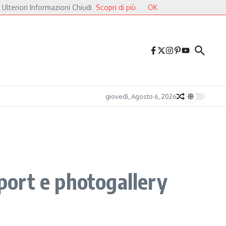
 Ulteriori Informazioni Chiudi
Scopri di più
OK
ri
Druga Godba 2026, il gran finale: dalla poesia del folk alle pulsazioni elett
giovedì, Agosto 6, 2026
eport e photogallery