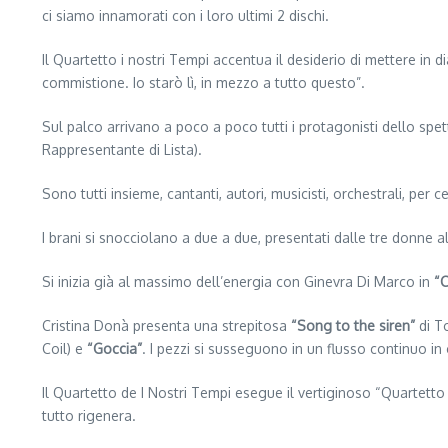
ci siamo innamorati con i loro ultimi 2 dischi.
Il Quartetto i nostri Tempi accentua il desiderio di mettere in 
commistione. Io starò lì, in mezzo a tutto questo”.
Sul palco arrivano a poco a poco tutti i protagonisti dello spe
Rappresentante di Lista).
Sono tutti insieme, cantanti, autori, musicisti, orchestrali, per 
I brani si snocciolano a due a due, presentati dalle tre donne 
Si inizia già al massimo dell’energia con Ginevra Di Marco in
“C
Cristina Donà presenta una strepitosa
“Song to the siren”
di To
Coil) e
“Goccia”
. I pezzi si susseguono in un flusso continuo in
Il Quartetto de I Nostri Tempi esegue il vertiginoso “Quartet
tutto rigenera.