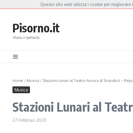
Salta al contenuto
Questo sito web utilizza i cookie per migliorare l
Hot News
annoia, a Capannori nasce “Anime Salve”: la data zero è un atto d’amore per De An
Pisorno.it
Musica e Spettacolo
Home
/
Musica
/
Stazioni Lunari al Teatro Aurora di Scandicci – Rep
Musica
Stazioni Lunari al Teat
27 Febbraio 2020