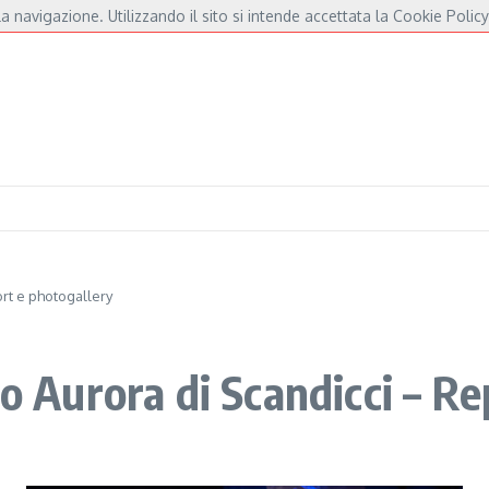
a navigazione. Utilizzando il sito si intende accettata la Cookie Policy
dré e Fossati
Fulminacci a Pisa, una serata “indispensabile” in Piazza dei Cavalie
ort e photogallery
ro Aurora di Scandicci – R