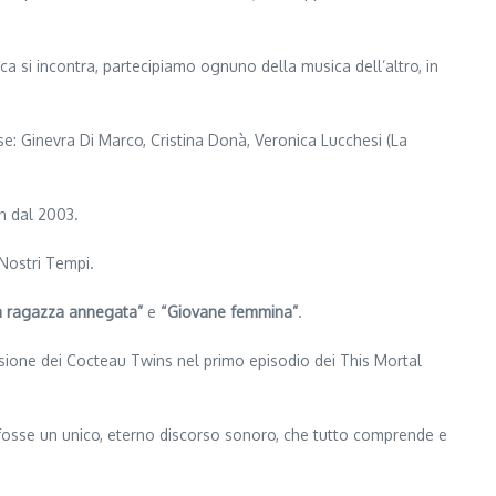
ica si incontra, partecipiamo ognuno della musica dell’altro, in
se: Ginevra Di Marco, Cristina Donà, Veronica Lucchesi (La
n dal 2003.
 Nostri Tempi.
la ragazza annegata”
e
“Giovane femmina”
.
rsione dei Cocteau Twins nel primo episodio dei This Mortal
 fosse un unico, eterno discorso sonoro, che tutto comprende e