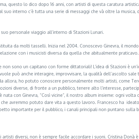
 questo lo dico dopo 16 anni, con artisti di questa caratura artistica
al suo interno c’è tutta una serie di messaggi che và oltre la musica, 
suo personale viaggio all’interno di Stazioni Lunari.
tuita da molti tasselli. Inizia nel 2004. Conoscevo Ginevra, il mondo d
elazione con i musicisti diversa da quella che abitualmente praticavo.
se non sono un capitano con forme dittatoriali! L’idea di Stazioni è u
le può anche interagire, improvvisare, la qualità dell’ascolto sale ta
 da allora, ho potuto conoscere personalmente molti artisti, come Ter
oni diverse, di fronte a un pubblico, tenere alto l’interesse, partec
 nata con Ginevra, “Così vicine”, il nostro album insieme: ogni volta
o che avremmo potuto dare vita a questo lavoro. Francesco ha ideato
tto importante per il pubblico, i canali principali non puntano sulla b
i artisti diversi, non è sempre facile accordare i suoni. Cristina Donà è