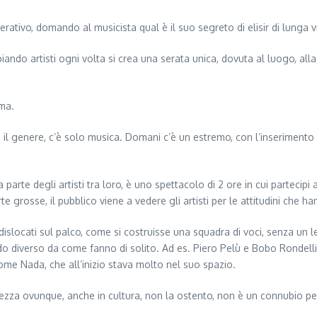
ativo, domando al musicista qual è il suo segreto di elisir di lunga vi
do artisti ogni volta si crea una serata unica, dovuta al luogo, alla s
ima.
re il genere, c’è solo musica. Domani c’è un estremo, con l’inserimento 
a parte degli artisti tra loro, è uno spettacolo di 2 ore in cui partecip
te grosse, il pubblico viene a vedere gli artisti per le attitudini che
 dislocati sul palco, come si costruisse una squadra di voci, senza un 
 modo diverso da come fanno di solito. Ad es. Piero Pelù e Bobo Rondelli
ome Nada, che all’inizio stava molto nel suo spazio.
icchezza ovunque, anche in cultura, non la ostento, non è un connubio pe