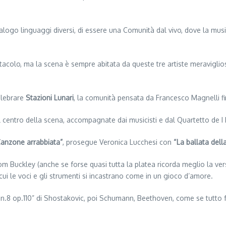
dialogo linguaggi diversi, di essere una Comunità dal vivo, dove la mus
ttacolo, ma la scena è sempre abitata da queste tre artiste meraviglio
celebrare
Stazioni Lunari
, la comunità pensata da Francesco Magnelli fi
al centro della scena, accompagnate dai musicisti e dal Quartetto de I
anzone arrabbiata”
, prosegue Veronica Lucchesi con
“La ballata del
m Buckley (anche se forse quasi tutta la platea ricorda meglio la ve
 cui le voci e gli strumenti si incastrano come in un gioco d’amore.
to n.8 op.110” di Shostakovic, poi Schumann, Beethoven, come se tutto