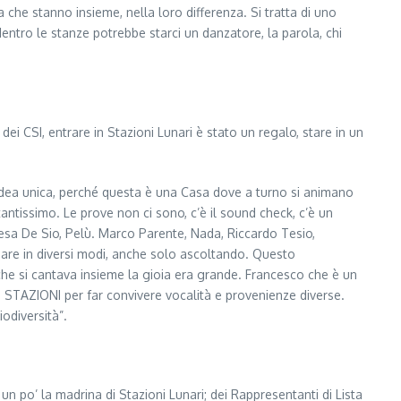
 che stanno insieme, nella loro differenza. Si tratta di uno
dentro le stanze potrebbe starci un danzatore, la parola, chi
ei CSI, entrare in Stazioni Lunari è stato un regalo, stare in un
n’idea unica, perché questa è una Casa dove a turno si animano
ntissimo. Le prove non ci sono, c’è il sound check, c’è un
esa De Sio, Pelù. Marco Parente, Nada, Riccardo Tesio,
ipare in diversi modi, anche solo ascoltando. Questo
 che si cantava insieme la gioia era grande. Francesco che è un
 STAZIONI per far convivere vocalità e provenienze diverse.
iodiversità”.
 un po’ la madrina di Stazioni Lunari; dei Rappresentanti di Lista