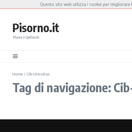
Salta al contenuto
Questo sito web utilizza i cookie per migliorare l
Hot News
Fiorella Mannoia, a Capannori nasce “Anime Salve”: la data zero è un atto d
Pisorno.it
Musica e Spettacolo
Home
/
Cib-Unicobas
Tag di navigazione: Ci