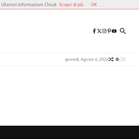
 Ulteriori Informazioni Chiudi
Scopri di più
OK
iazza dei Cavalieri
Druga Godba 2026, il gran finale: dalla poesia del folk alle 
giovedì, Agosto 6, 2026