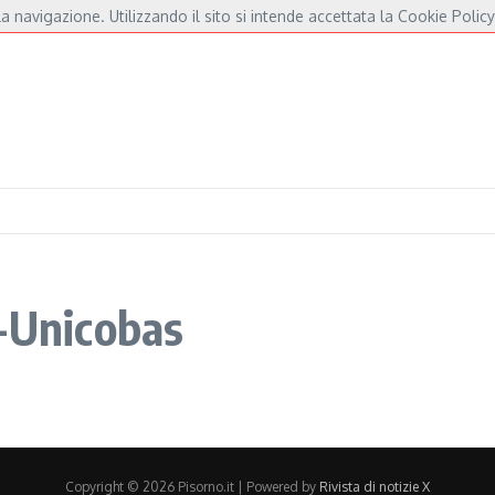
a navigazione. Utilizzando il sito si intende accettata la Cookie Policy
’amore per De André e Fossati
Fulminacci a Pisa, una serata “indispensabile” in P
b-Unicobas
Copyright © 2026 Pisorno.it | Powered by
Rivista di notizie X