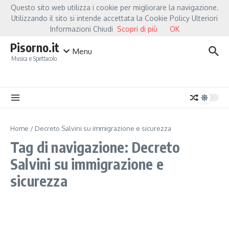
Salta al contenuto
Questo sito web utilizza i cookie per migliorare la navigazione.
Hot News
Fiorella Mannoia, a Capannori nasce “Anime Salve”: la data zero è 
Utilizzando il sito si intende accettata la Cookie Policy Ulteriori
Informazioni Chiudi
Scopri di più
OK
Pisorno.it
Menu
Musica e Spettacolo
Home
/
Decreto Salvini su immigrazione e sicurezza
Tag di navigazione: Decreto
Salvini su immigrazione e
sicurezza