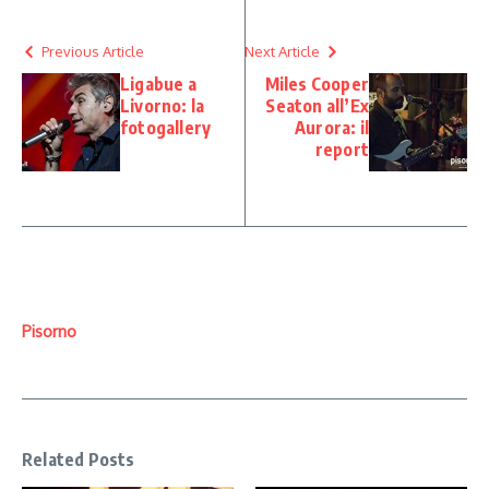
Previous Article
Next Article
Ligabue a
Miles Cooper
Livorno: la
Seaton all’Ex
fotogallery
Aurora: il
report
Pisorno
Related Posts