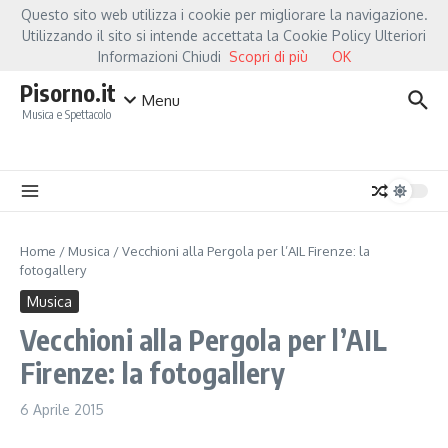
Salta al contenuto
Questo sito web utilizza i cookie per migliorare la navigazione.
Hot News
Fiorella Mannoia, a Capannori nasce “Anime Salve”: la data zero è un
Utilizzando il sito si intende accettata la Cookie Policy Ulteriori
Informazioni Chiudi
Scopri di più
OK
Pisorno.it
Menu
Musica e Spettacolo
Home
/
Musica
/
Vecchioni alla Pergola per l’AIL Firenze: la
fotogallery
Musica
Vecchioni alla Pergola per l’AIL
Firenze: la fotogallery
6 Aprile 2015