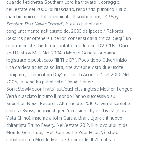
quando l’etichetta Southern Lord ha trovato il coraggio,
nell’estate del 2000, di rilasciarlo, rendendo pubblico il suo
marchio unico di follia criminale. Il sophomore, “
A Drug
Problem That Never Existed
“, è stato pubblicato
congiuntamente nell’estate del 2003 da Ipecac / Rekords
Rekords per ottenere ulteriori consensi dalla critica. Seguì un
tour mondiale che fu raccontato in video nel DVD “Use Once
and Destroy Me”. Nel 2004, i Mondo Generator hanno
registrato e pubblicato “III The EP”. Poco dopo Oliveri iniziò
una carriera acustica solista, che avrebbe visto due uscite
complete, “Demolition Day” e “Death Acoustic” del 2010. Nel
2006, la band ha pubblicato “Dead Planet:
SonicSlowMotionTrails” sull’etichetta inglese Mother Tongue.
Verrà rilasciato in tutto il mondo l’anno successivo su
Suburban Noize Records. Alla fine del 2010 Oliveri si sarebbe
unito ai Kyuss, rinominati per l’occasione Kyuss Lives! (e ora
Vista Chino), insieme a John Garcia, Brant Bjork e il nuovo
chitarrista Bruno Fevery. Nell’estate 2012, il nuovo album dei
Mondo Generator, “Hell Comes To Your Heart”, è stato
pubblicato da Mondo Media / Cobraside. Il 21 febbraio