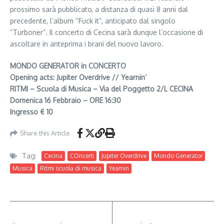
prossimo sarà pubblicato, a distanza di quasi 8 anni dal
precedente, l’album “Fuck it”, anticipato dal singolo
“Turboner”. Il concerto di Cecina sarà dunque l’occasione di
ascoltare in anteprima i brani del nuovo lavoro.
MONDO GENERATOR in CONCERTO
Opening acts: Jupiter Overdrive // Yearnin’
RITMI – Scuola di Musica – Via del Poggetto 2/L CECINA
Domenica 16 Febbraio – ORE 16:30
Ingresso € 10
Share this Article
Tag:
Cecina
COncerti
Jupiter Overdrive
Mondo Generator
Musica
Ritmi scuola di musica
Yearnin