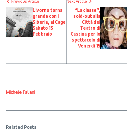
Previous Article
Next Article
Livorno torna
“La classe”,
grande con i
sold-out alla
Siberia, al Cage
Città del
Sabato 15
Teatro di
Febbraio
Cascina per lo
spettacolo di
Venerdì 15
Michele Faliani
Related Posts