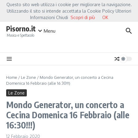
Salta al contenuto
Questo sito web utilizza i cookie per migliorare la navigazione.
Hot News
Fiorella Mannoia, a Capannori nasce “Anime Salve”: la data zero è un
Utilizzando il sito si intende accettata la Cookie Policy Ulteriori
Informazioni Chiudi
Scopri di più
OK
Pisorno.it
Menu
Musica e Spettacolo
Home
/
Le Zone
/
Mondo Generator, un concerto a Cecina
Domenica 16 Febbraio (alle 16:30!!!)
Le Zone
Mondo Generator, un concerto a
Cecina Domenica 16 Febbraio (alle
16:30!!!)
12 Febbraio 2020