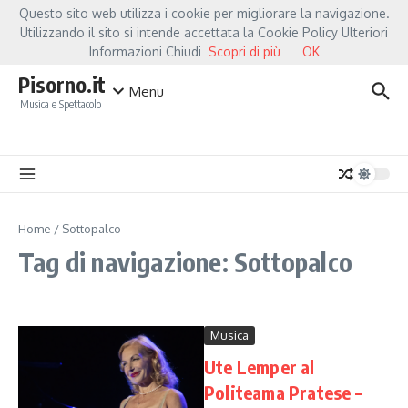
Salta al contenuto
Questo sito web utilizza i cookie per migliorare la navigazione.
Hot News
Fiorella Mannoia, a Capannori nasce “Anime Salve”: la data zero è u
Utilizzando il sito si intende accettata la Cookie Policy Ulteriori
Informazioni Chiudi
Scopri di più
OK
Pisorno.it
Menu
Musica e Spettacolo
Home
/
Sottopalco
Tag di navigazione: Sottopalco
Musica
Ute Lemper al
Politeama Pratese –