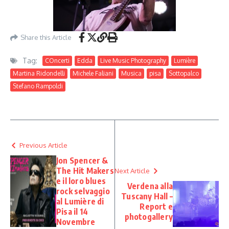
Share this Article
Tag:
COncerti
Edda
Live Music Photography
Lumière
Martina Ridondelli
Michele Faliani
Musica
pisa
Sottopalco
Stefano Rampoldi
Previous Article
Jon Spencer &
The Hit Makers
Next Article
e il loro blues
Verdena alla
rock selvaggio
Tuscany Hall –
al Lumière di
Report e
Pisa il 14
photogallery
Novembre