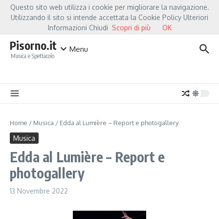
Salta al contenuto
Questo sito web utilizza i cookie per migliorare la navigazione.
Hot News
Fiorella Mannoia, a Capannori nasce “Anime Salve”: la data zero è un at
Utilizzando il sito si intende accettata la Cookie Policy Ulteriori
Informazioni Chiudi
Scopri di più
OK
Pisorno.it
Menu
Musica e Spettacolo
Home
/
Musica
/
Edda al Lumière – Report e photogallery
Musica
Edda al Lumière – Report e
photogallery
13 Novembre 2022