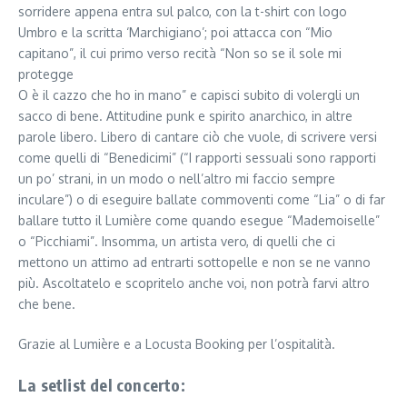
sorridere appena entra sul palco, con la t-shirt con logo
Umbro e la scritta ‘Marchigiano’; poi attacca con “Mio
capitano”, il cui primo verso recità “Non so se il sole mi
protegge
O è il cazzo che ho in mano” e capisci subito di volergli un
sacco di bene. Attitudine punk e spirito anarchico, in altre
parole libero. Libero di cantare ciò che vuole, di scrivere versi
come quelli di “Benedicimi” (“I rapporti sessuali sono rapporti
un po’ strani, in un modo o nell’altro mi faccio sempre
inculare”) o di eseguire ballate commoventi come “Lia” o di far
ballare tutto il Lumière come quando esegue “Mademoiselle”
o “Picchiami”. Insomma, un artista vero, di quelli che ci
mettono un attimo ad entrarti sottopelle e non se ne vanno
più. Ascoltatelo e scopritelo anche voi, non potrà farvi altro
che bene.
Grazie al Lumière e a Locusta Booking per l’ospitalità.
La setlist del concerto: