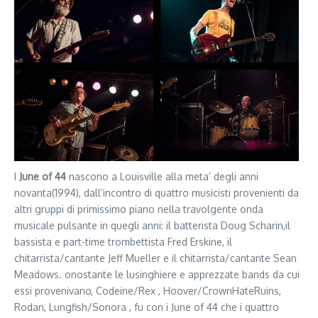
I
June of 44
nascono a Louisville alla meta’ degli anni
novanta(1994), dall’incontro di quattro musicisti provenienti da
altri gruppi di primissimo piano nella travolgente onda
musicale pulsante in quegli anni: il batterista Doug Scharin,il
bassista e part-time trombettista Fred Erskine, il
chitarrista/cantante Jeff Mueller e il chitarrista/cantante Sean
Meadows. onostante le lusinghiere e apprezzate bands da cui
essi provenivano, Codeine/Rex , Hoover/CrownHateRuins,
Rodan, Lungfish/Sonora , fu con i June of 44 che i quattro