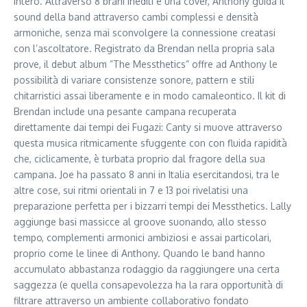
intero. Attraverso 8 brani inediti e una cover, Anthony guida il
sound della band attraverso cambi complessi e densità
armoniche, senza mai sconvolgere la connessione creatasi
con l’ascoltatore. Registrato da Brendan nella propria sala
prove, il debut album ​”The Messthetics” offre ad Anthony le
possibilità di variare consistenze sonore, pattern e stili
chitarristici assai liberamente e in modo camaleontico. Il kit di
Brendan include una pesante campana recuperata
direttamente dai tempi dei Fugazi: Canty si muove attraverso
questa musica ritmicamente sfuggente con con fluida rapidità
che, ciclicamente, è turbata proprio dal fragore della sua
campana. Joe ha passato 8 anni in Italia esercitandosi, tra le
altre cose, sui ritmi orientali in 7 e 13 poi rivelatisi una
preparazione perfetta per i bizzarri tempi dei Messthetics. Lally
aggiunge basi massicce al groove suonando, allo stesso
tempo, complementi armonici ambiziosi e assai particolari,
proprio come le linee di Anthony. Quando le band hanno
accumulato abbastanza rodaggio da raggiungere una certa
saggezza (e quella consapevolezza ha la rara opportunità di
filtrare attraverso un ambiente collaborativo fondato