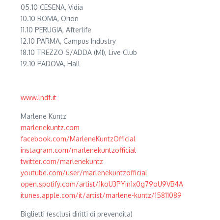
05.10 CESENA, Vidia
10.10 ROMA, Orion
11.10 PERUGIA, Afterlife
12.10 PARMA, Campus Industry
18.10 TREZZO S/ADDA (MI), Live Club
19.10 PADOVA, Hall
www.lndf.it
Marlene Kuntz
marlenekuntz.com
facebook.com/MarleneKuntzOfficial
instagram.com/marlenekuntzofficial
twitter.com/marlenekuntz
youtube.com/user/marlenekuntzofficial
open.spotify.com/artist/1koU3PYin1x0g79oU9VB4A
itunes.apple.com/it/artist/marlene-kuntz/15811089
Biglietti (esclusi diritti di prevendita)