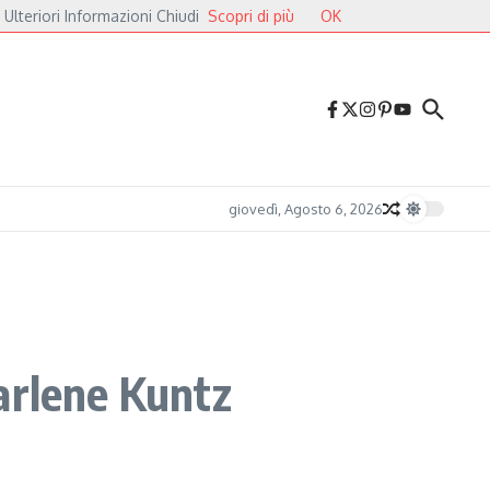
 Ulteriori Informazioni Chiudi
Scopri di più
OK
Cavalieri
Druga Godba 2026, il gran finale: dalla poesia del folk alle pulsazioni
giovedì, Agosto 6, 2026
Marlene Kuntz