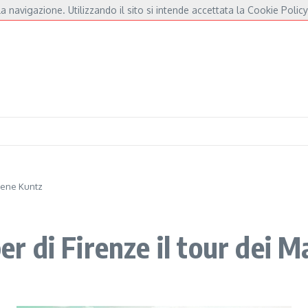
a navigazione. Utilizzando il sito si intende accettata la Cookie Policy
 De André e Fossati
Fulminacci a Pisa, una serata “indispensabile” in Piazza dei 
rlene Kuntz
per di Firenze il tour dei 