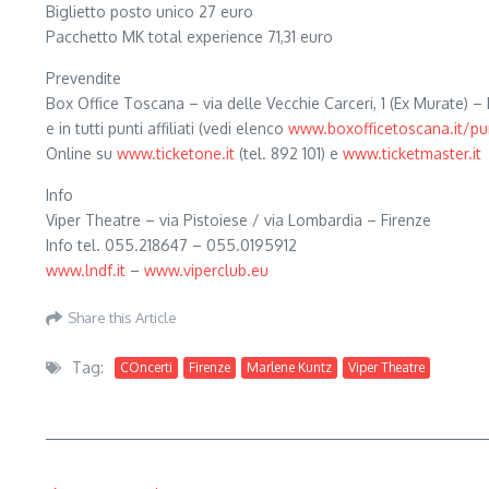
Biglietto posto unico 27 euro
Pacchetto MK total experience 71,31 euro
Prevendite
Box Office Toscana – via delle Vecchie Carceri, 1 (Ex Murate) – 
e in tutti punti affiliati (vedi elenco
www.boxofficetoscana.it/pun
Online su
www.ticketone.it
(tel. 892 101) e
www.ticketmaster.it
Info
Viper Theatre – via Pistoiese / via Lombardia – Firenze
Info tel. 055.218647 – 055.0195912
www.lndf.it
–
www.viperclub.eu
Share this Article
Tag:
COncerti
Firenze
Marlene Kuntz
Viper Theatre