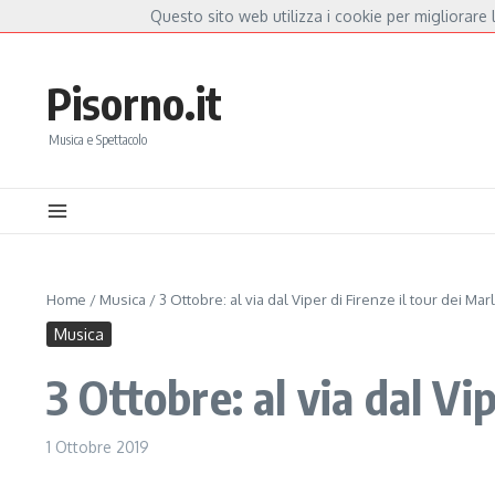
Salta al contenuto
Questo sito web utilizza i cookie per migliorare l
Hot News
ella Mannoia, a Capannori nasce “Anime Salve”: la data zero è un atto d’amore per
Pisorno.it
Musica e Spettacolo
Home
/
Musica
/
3 Ottobre: al via dal Viper di Firenze il tour dei Ma
Musica
3 Ottobre: al via dal Vi
1 Ottobre 2019