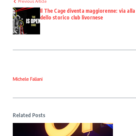
Previous Article
Il The Cage diventa maggiorenne: via all
dello storico club livornese
Michele Faliani
Related Posts