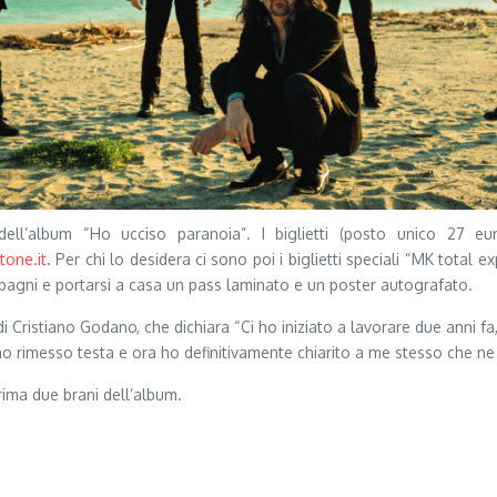
 dell’album “Ho ucciso paranoia”. I biglietti (posto unico 27 e
tone.it
. Per chi lo desidera ci sono poi i biglietti speciali “MK tota
pagni e portarsi a casa un pass laminato e un poster autografato.
di Cristiano Godano, che dichiara “Ci ho iniziato a lavorare due anni f
i ho rimesso testa e ora ho definitivamente chiarito a me stesso che ne
rima due brani dell’album.