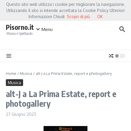
Salta al contenuto
Questo sito web utilizza i cookie per migliorare la navigazione.
Hot News
Fiorella Mannoia, a Capannori nasce “Anime Salve”: la data zero è un atto d’a
Utilizzando il sito si intende accettata la Cookie Policy Ulteriori
Informazioni Chiudi
Scopri di più
OK
Pisorno.it
Menu
Musica e Spettacolo
Home
/
Musica
/
alt-J a La Prima Estate, report e photogallery
Musica
alt-J a La Prima Estate, report e
photogallery
27 Giugno 2023