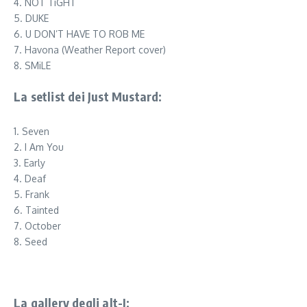
4. NOT TiGHT
5. DUKE
6. U DON’T HAVE TO ROB ME
7. Havona (Weather Report cover)
8. SMiLE
La setlist dei Just Mustard:
1. Seven
2. I Am You
3. Early
4. Deaf
5. Frank
6. Tainted
7. October
8. Seed
La gallery degli alt-J: