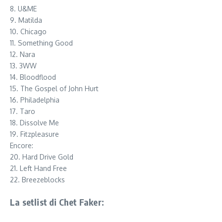
8. U&ME
9. Matilda
10. Chicago
11. Something Good
12. Nara
13. 3WW
14. Bloodflood
15. The Gospel of John Hurt
16. Philadelphia
17. Taro
18. Dissolve Me
19. Fitzpleasure
Encore:
20. Hard Drive Gold
21. Left Hand Free
22. Breezeblocks
La setlist di Chet Faker: