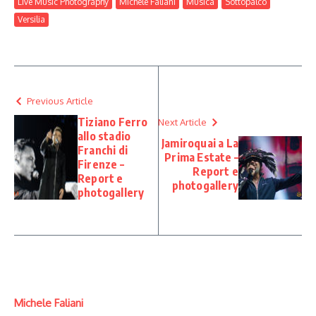
Live Music Photography
Michele Faliani
Musica
Sottopalco
Versilia
Previous Article
Tiziano Ferro
Next Article
allo stadio
Jamiroquai a La
Franchi di
Prima Estate –
Firenze –
Report e
Report e
photogallery
photogallery
Michele Faliani