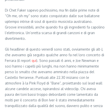
Di Chet Faker sapevo pochissimo, ma fin dalle prime note di
“Oh me, oh my” sono stato conquistato dalle sue ballatone
uptempo intrise di soul di questo musicista australiano.
Groove irresistibili, anche quando fra gli ingredienti fa capolino
l’elettronica. Un’oretta scarsa di grandi canzoni e di gran
divertimento.
Gli headliner di questo venerdì sono stati, ovviamente gli alt-J,
che avevamo già seguito qualche anno fa nel loro concerto di
Ferrara (il report
qui
). Sono passati 6 anni, e Joe Newman e
soci hanno i capelli più lunghi, ma non hanno minimamente
perso lo smalto che avevamo ammirato nella piazza del
Castello ferrarese. Puntuali alle 22.30 iniziano con le
atmosfere à la Pink Floyd di “Bane”, proiettando sul lead wall
alcune candele accese, ispirandosi al videoclip. Chi aveva
paura dei toni bassi troppo debordanti come lamentato da
molti per il concerto di Bon Iver è stato immediatamente
tranquillizzato dalla qualità del suono, davvero pulito e senza