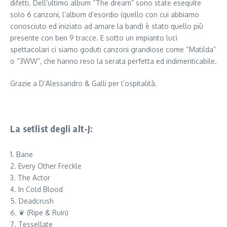
difetti. Dell’ultimo album “The dream” sono state esequite
solo 6 canzoni, l’album d’esordio (quello con cui abbiamo
conosciuto ed iniziato ad amare la band) è stato quello più
presente con ben 9 tracce. E sotto un impianto luci
spettacolari ci siamo goduti canzoni grandiose come “Matilda”
o “3WW”, che hanno reso la serata perfetta ed indimenticabile.
Grazie a D’Alessandro & Galli per l’ospitalità.
La setlist degli alt-J:
1. Bane
2. Every Other Freckle
3. The Actor
4. In Cold Blood
5. Deadcrush
6. ❦ (Ripe & Ruin)
7. Tessellate