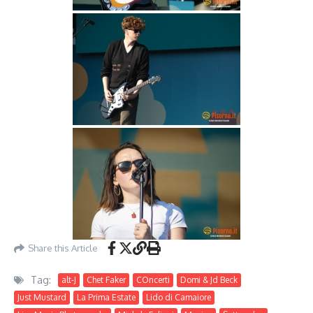
Share this Article
Tag:
alt-J
Chet Faker
COncerti
Domi & Jd Beck
Just Mustard
La Prima Estate
Lido di Camaiore