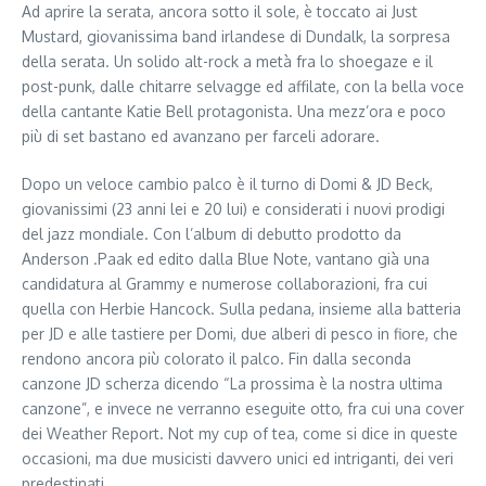
Ad aprire la serata, ancora sotto il sole, è toccato ai Just
Mustard, giovanissima band irlandese di Dundalk, la sorpresa
della serata. Un solido alt-rock a metà fra lo shoegaze e il
post-punk, dalle chitarre selvagge ed affilate, con la bella voce
della cantante Katie Bell protagonista. Una mezz’ora e poco
più di set bastano ed avanzano per farceli adorare.
Dopo un veloce cambio palco è il turno di Domi & JD Beck,
giovanissimi (23 anni lei e 20 lui) e considerati i nuovi prodigi
del jazz mondiale. Con l’album di debutto prodotto da
Anderson .Paak ed edito dalla Blue Note, vantano già una
candidatura al Grammy e numerose collaborazioni, fra cui
quella con Herbie Hancock. Sulla pedana, insieme alla batteria
per JD e alle tastiere per Domi, due alberi di pesco in fiore, che
rendono ancora più colorato il palco. Fin dalla seconda
canzone JD scherza dicendo “La prossima è la nostra ultima
canzone”, e invece ne verranno eseguite otto, fra cui una cover
dei Weather Report. Not my cup of tea, come si dice in queste
occasioni, ma due musicisti davvero unici ed intriganti, dei veri
predestinati.