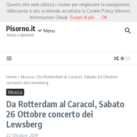
Salta al contenuto
Questo sito web utilizza i cookie per migliorare la navigazione.
Hot News
Fiorella Mannoia, a Capannori nasce “Anime Salve”: la data zero è un
Utilizzando il sito si intende accettata la Cookie Policy Ulteriori
Informazioni Chiudi
Scopri di più
OK
Pisorno.it
Menu
Musica e Spettacolo
Home
/
Musica
/
Da Rotterdam al Caracol, Sabato 26 Ottobre
concerto dei Lewsberg
Musica
Da Rotterdam al Caracol, Sabato
26 Ottobre concerto dei
Lewsberg
22 Ottobre 2019