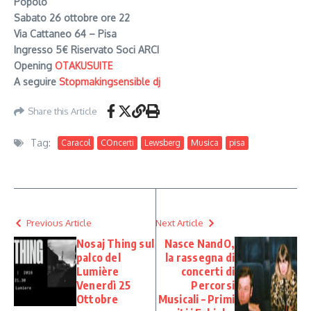
Popolo
Sabato 26 ottobre ore 22
Via Cattaneo 64 – Pisa
Ingresso 5€ Riservato Soci ARCI
Opening
OTAKUSUITE
A seguire
Stopmakingsensible dj
Share this Article
Tag:
Caracol
COncerti
Lewsberg
Musica
pisa
Previous Article
Next Article
Nosaj Thing sul
Nasce NandO,
palco del
la rassegna di
Lumière
concerti di
Venerdì 25
Percorsi
Ottobre
Musicali – Primi