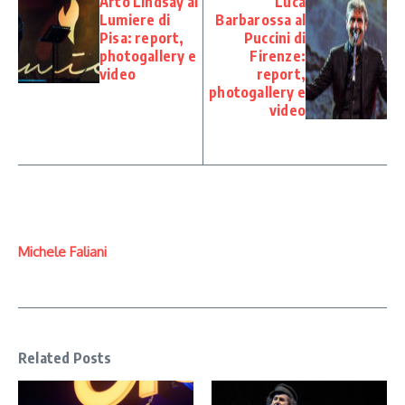
Arto Lindsay al
Luca
Lumiere di
Barbarossa al
Pisa: report,
Puccini di
photogallery e
Firenze:
video
report,
photogallery e
video
Michele Faliani
Related Posts