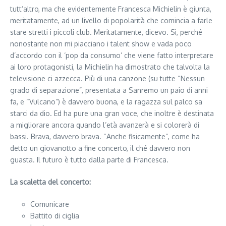
tutt’altro, ma che evidentemente Francesca Michielin è giunta,
meritatamente, ad un livello di popolarità che comincia a farle
stare stretti i piccoli club. Meritatamente, dicevo. Sì, perché
nonostante non mi piacciano i talent show e vada poco
d’accordo con il ‘pop da consumo’ che viene fatto interpretare
ai loro protagonisti, la Michielin ha dimostrato che talvolta la
televisione ci azzecca. Più di una canzone (su tutte “Nessun
grado di separazione”, presentata a Sanremo un paio di anni
fa, e “Vulcano”) è davvero buona, e la ragazza sul palco sa
starci da dio. Ed ha pure una gran voce, che inoltre è destinata
a migliorare ancora quando l’età avanzerà e si colorerà di
bassi. Brava, davvero brava. “Anche fisicamente”, come ha
detto un giovanotto a fine concerto, il ché davvero non
guasta. Il futuro è tutto dalla parte di Francesca.
La scaletta del concerto:
Comunicare
Battito di ciglia