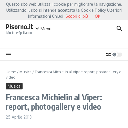
Salta al contenuto
Questo sito web utilizza i cookie per migliorare la navigazione.
Hot News
Fiorella Mannoia, a Capannori nasce “Anime Salve”: la data zero è un at
Utilizzando il sito si intende accettata la Cookie Policy Ulteriori
Informazioni Chiudi
Scopri di più
OK
Pisorno.it
Menu
Musica e Spettacolo
Home
/
Musica
/
Francesca Michielin al Viper: report, photogallery e
video
Musica
Francesca Michielin al Viper:
report, photogallery e video
25 Aprile 2018