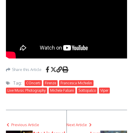
Share this Article
Tag:
COncerti
Firenze
Francesca Michielin
Live Music Photography
Michele Faliani
Sottopalco
Viper
Previous Article
Next Article