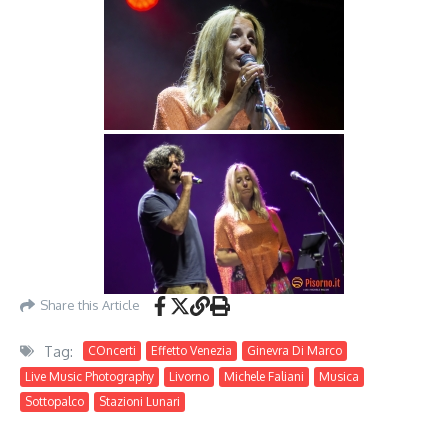
Share this Article
Tag:
COncerti
Effetto Venezia
Ginevra Di Marco
Live Music Photography
Livorno
Michele Faliani
Musica
Sottopalco
Stazioni Lunari