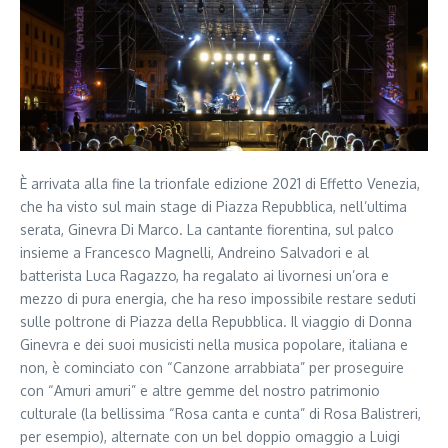
È arrivata alla fine la trionfale edizione 2021 di Effetto Venezia,
che ha visto sul main stage di Piazza Repubblica, nell’ultima
serata, Ginevra Di Marco. La cantante fiorentina, sul palco
insieme a Francesco Magnelli, Andreino Salvadori e al
batterista Luca Ragazzo, ha regalato ai livornesi un’ora e
mezzo di pura energia, che ha reso impossibile restare seduti
sulle poltrone di Piazza della Repubblica. Il viaggio di Donna
Ginevra e dei suoi musicisti nella musica popolare, italiana e
non, è cominciato con “Canzone arrabbiata” per proseguire
con “Amuri amuri” e altre gemme del nostro patrimonio
culturale (la bellissima “Rosa canta e cunta” di Rosa Balistreri,
per esempio), alternate con un bel doppio omaggio a Luigi