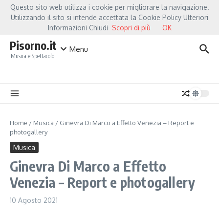
Salta al contenuto
Questo sito web utilizza i cookie per migliorare la navigazione.
Hot News
Fiorella Mannoia, a Capannori nasce “Anime Salve”: la data zero è un att
Utilizzando il sito si intende accettata la Cookie Policy Ulteriori
Informazioni Chiudi
Scopri di più
OK
Pisorno.it
Menu
Musica e Spettacolo
Home
/
Musica
/
Ginevra Di Marco a Effetto Venezia – Report e
photogallery
Musica
Ginevra Di Marco a Effetto
Venezia – Report e photogallery
10 Agosto 2021