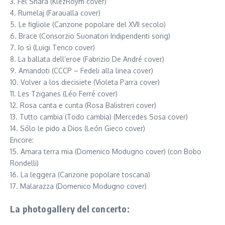
3. Fel Shara (KlezRoym cover)
4. Rumelaj (Faraualla cover)
5. Le figliole (Canzone popolare del XVII secolo)
6. Brace (Consorzio Suonatori Indipendenti song)
7. Io sì (Luigi Tenco cover)
8. La ballata dell’eroe (Fabrizio De André cover)
9. Amandoti (CCCP – Fedeli alla linea cover)
10. Volver a los diecisiete (Violeta Parra cover)
11. Les Tziganes (Léo Ferré cover)
12. Rosa canta e cunta (Rosa Balistreri cover)
13. Tutto cambia (Todo cambia) (Mercedes Sosa cover)
14. Sólo le pido a Dios (León Gieco cover)
Encore:
15. Amara terra mia (Domenico Modugno cover) (con Bobo
Rondelli)
16. La leggera (Canzone popolare toscana)
17. Malarazza (Domenico Modugno cover)
La photogallery del concerto: