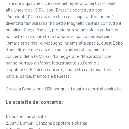
Tenco e a qualche incursione nel repertorio dei CCCP Fedeli
alla Linea e dei C.S.I., con “Brace” e soprattutto con
“Amandoti” (“Una canzone che ci è scappata di mano ed è
diventata famosissima” ha detto Magnelli) cantata con tutto il
pubblico. Che, a fine set, proprio non se ne voleva andare, ed
ha costretto il quartetto a tornare sul palco per eseguire
“Amara terra mia” di Modugno insieme alla special guest Bobo
Rondelli, e le due canzoni che chiudono abitualmente il
concerto della Di Marco, “La leggera” e “Malarazza”, che
hanno portato a sforare leggermente sull’orario di
‘coprifuoco’. Più di un concerto, una festa collettiva di musica,
parole, danze, memoria e bellezza.
Grazie a Fondazione LEM per questi quattro giorni di ospitalità.
La scaletta del concerto:
1. Canzone arrabbiata
2. Amuri, amuri (Canzone popolare siciliana)