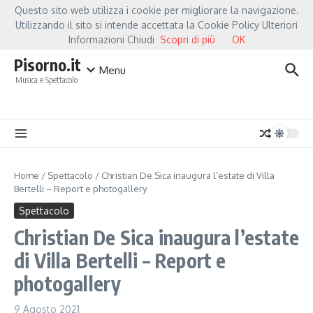
Salta al contenuto
Questo sito web utilizza i cookie per migliorare la navigazione.
Hot News
Fiorella Mannoia, a Capannori nasce “Anime Salve”: la data zero è un att
Utilizzando il sito si intende accettata la Cookie Policy Ulteriori
Informazioni Chiudi
Scopri di più
OK
Pisorno.it
Menu
Musica e Spettacolo
Home
/
Spettacolo
/
Christian De Sica inaugura l’estate di Villa
Bertelli – Report e photogallery
Spettacolo
Christian De Sica inaugura l’estate
di Villa Bertelli – Report e
photogallery
9 Agosto 2021