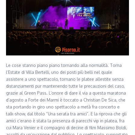
Le cose stanno piano piano tornando alla normalità. Torna
l’Estate di Villa Bertelli, uno dei posti più belli nel quale
assistere a uno spettacolo, tornano le platee allestite senza
distanziamenti pur mantenendo tutte le precauzioni del caso,
grazie al Green Pass. L’onore di dare il via a questa maratona
d’agosto a Forte dei Marmi è toccato a Christian De Sica, che
sta portando in giro uno spettacolo a metà fra concerto e
talk-show, dal titolo “Una serata tra amici”. E la riprova che gli
amici c’erano è stata la presenza di parecchi vip in platea, fra
cui Mara Venier e il compagno di decine di film Massimo Boldi,
accolti da un’ovazione dal pubblico. Lo spettacolo, supportato