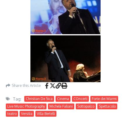
Share this Article
Tag:
Christian De Sica
Cinema
COncerti
Forte dei Marmi
Live Music Photography
Michele Faliani
Sottopalco
Spettacolo
teatro
Versilia
Villa Bertelli