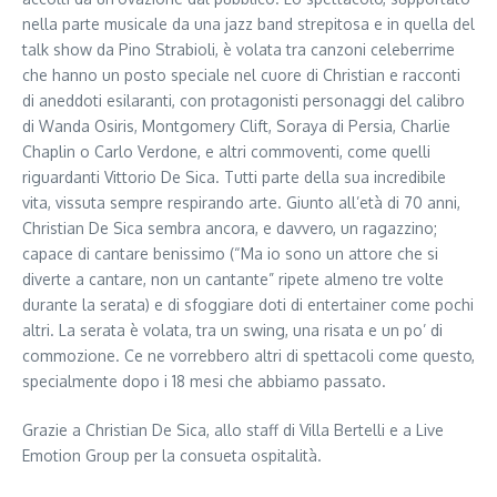
nella parte musicale da una jazz band strepitosa e in quella del
talk show da Pino Strabioli, è volata tra canzoni celeberrime
che hanno un posto speciale nel cuore di Christian e racconti
di aneddoti esilaranti, con protagonisti personaggi del calibro
di Wanda Osiris, Montgomery Clift, Soraya di Persia, Charlie
Chaplin o Carlo Verdone, e altri commoventi, come quelli
riguardanti Vittorio De Sica. Tutti parte della sua incredibile
vita, vissuta sempre respirando arte. Giunto all’età di 70 anni,
Christian De Sica sembra ancora, e davvero, un ragazzino;
capace di cantare benissimo (“Ma io sono un attore che si
diverte a cantare, non un cantante” ripete almeno tre volte
durante la serata) e di sfoggiare doti di entertainer come pochi
altri. La serata è volata, tra un swing, una risata e un po’ di
commozione. Ce ne vorrebbero altri di spettacoli come questo,
specialmente dopo i 18 mesi che abbiamo passato.
Grazie a Christian De Sica, allo staff di Villa Bertelli e a Live
Emotion Group per la consueta ospitalità.