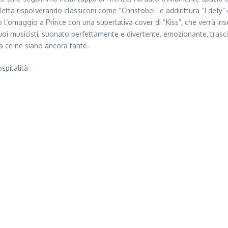
a rispolverando classiconi come “Christobel” e addirittura “I defy” e
no l’omaggio a Prince con una superlativa cover di “Kiss”, che verrà i
uoi musicisti, suonato perfettamente e divertente, emozionante, trasc
a ce ne siano ancora tante.
ospitalità