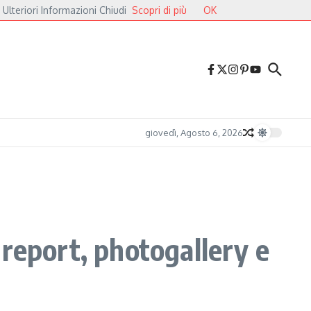
 Ulteriori Informazioni Chiudi
Scopri di più
OK
ri
Druga Godba 2026, il gran finale: dalla poesia del folk alle pulsazioni elettr
giovedì, Agosto 6, 2026
report, photogallery e