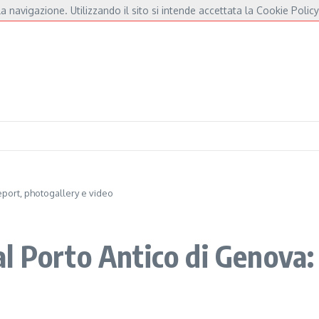
a navigazione. Utilizzando il sito si intende accettata la Cookie Policy
ré e Fossati
Fulminacci a Pisa, una serata “indispensabile” in Piazza dei Cavalie
eport, photogallery e video
l Porto Antico di Genova: 