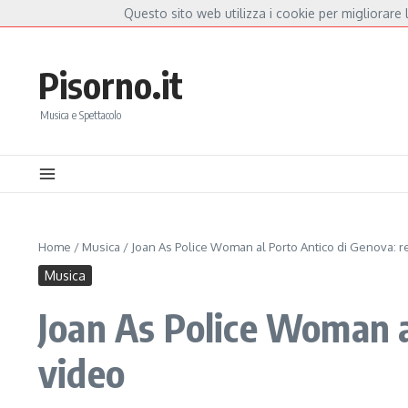
Salta al contenuto
Questo sito web utilizza i cookie per migliorare l
Hot News
nnoia, a Capannori nasce “Anime Salve”: la data zero è un atto d’amore per De And
Pisorno.it
Musica e Spettacolo
Home
/
Musica
/
Joan As Police Woman al Porto Antico di Genova: r
Musica
Joan As Police Woman a
video