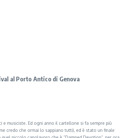
tival al Porto Antico di Genova
ci e musiciste. Ed ogni anno il cartellone si fa sempre più
e credo che ormai lo sappiano tutti), ed è stato un finale
 a quel piccolo capolavoro che è “Damned Devotion”, per ora