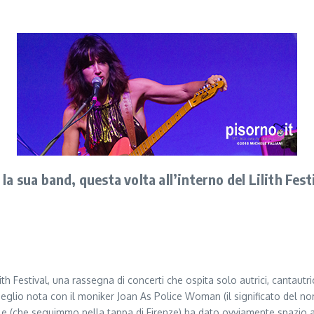
a sua band, questa volta all’interno del Lilith Fes
ith Festival, una rassegna di concerti che ospita solo autrici, cantautri
eglio nota con il moniker Joan As Police Woman (il significato del nom
ale (che seguimmo nella tappa di Firenze) ha dato ovviamente spazio