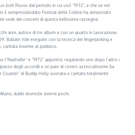
o Josh Rouse dal periodo in cui uscì “1972”, e che se nel
do il sempresialodato Festival delle Colline ha annunciato
me sede dei concerti di questa bellissima rassegna.
hi anni, autrice di tre album e con un quarto in lavorazione.
009. Ballate folk eseguite con la tecnica del fingerpicking e
, cantata insieme al pubblico.
pa (“Nashville” e “1972” appunto), regalando uno dopo l’altro i
ipasso degli accordi) e un paio di covers azzeccatissime (la
ler Coaster” di Buddy Holly suonata e cantata totalmente
Milano, dubbi dovreste averne pochi.