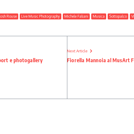
Josh Rouse
Live Music Photography
Michele Faliani
Musica
Sottopalco
V
Next Article
port e photogallery
Fiorella Mannoia al MusArt F