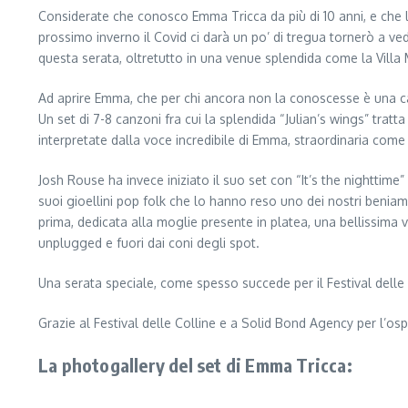
Considerate che conosco Emma Tricca da più di 10 anni, e che l
prossimo inverno il Covid ci darà un po’ di tregua tornerò a v
questa serata, oltretutto in una venue splendida come la Villa
Ad aprire Emma, che per chi ancora non la conoscesse è una can
Un set di 7-8 canzoni fra cui la splendida “Julian’s wings” tratt
interpretate dalla voce incredibile di Emma, straordinaria com
Josh Rouse ha invece iniziato il suo set con “It’s the nighttim
suoi gioellini pop folk che lo hanno reso uno dei nostri beniami
prima, dedicata alla moglie presente in platea, una bellissima
unplugged e fuori dai coni degli spot.
Una serata speciale, come spesso succede per il Festival delle
Grazie al Festival delle Colline e a Solid Bond Agency per l’ospi
La photogallery del set di Emma Tricca: