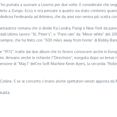
’ho portata a suonare a Livorno per due volte. E considerate che segu
ederlo a Zurigo. Ecco, e ora pensate a quanto sia stato contento quan
 Medicea Ferdinanda ad Artimino, che da anni non veniva più scelta co
tautrice romana che si divide fra Londra, Parigi e New York da parecc
a dall’ultimo lavoro “St. Peter’s”, o “Paris rain” da “Minor white” del 2
e sempre, che ha finito con “500 miles away from home” di Bobby Bare
e” e “1972”, tratte dai due album che lo fecero conoscere anche in Euro
ni. Arrivano anche le richieste (“Directions”, eseguita dopo un breve r
 versione di “May I” dell’ex Soft Machine Kevin Ayers, la seconda “Rol
 Colline. E se al concerto c’erano anche spettatori venuti apposta da 
talità.