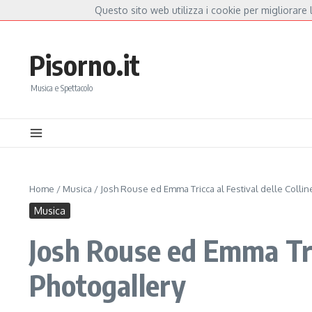
Salta al contenuto
Questo sito web utilizza i cookie per migliorare l
Hot News
lla Mannoia, a Capannori nasce “Anime Salve”: la data zero è un atto d’amore per 
Pisorno.it
Musica e Spettacolo
Home
/
Musica
/
Josh Rouse ed Emma Tricca al Festival delle Collin
Musica
Josh Rouse ed Emma Tric
Photogallery