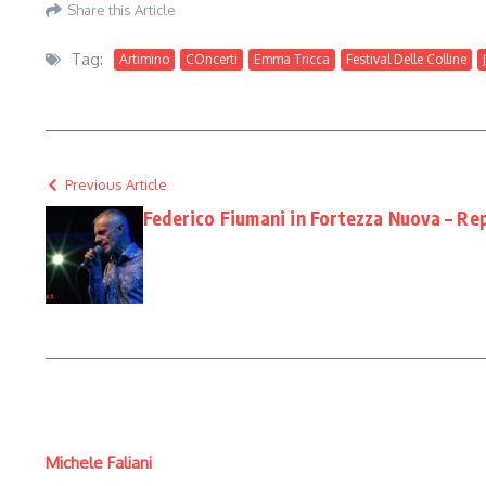
Share this Article
Tag:
Artimino
COncerti
Emma Tricca
Festival Delle Colline
Previous Article
Federico Fiumani in Fortezza Nuova – Re
Michele Faliani