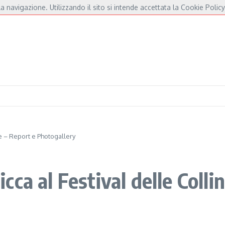
a navigazione. Utilizzando il sito si intende accettata la Cookie Policy
De André e Fossati
Fulminacci a Pisa, una serata “indispensabile” in Piazza dei C
e – Report e Photogallery
ca al Festival delle Colli