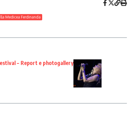
illa Medicea Ferdinanda
estival – Report e photogallery