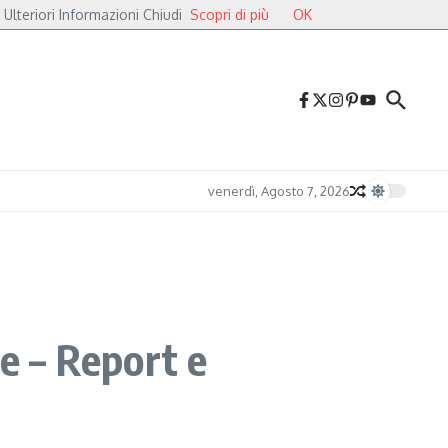
 Ulteriori Informazioni Chiudi
Scopri di più
OK
avalieri
Druga Godba 2026, il gran finale: dalla poesia del folk alle pulsazioni 
venerdì, Agosto 7, 2026
ne – Report e