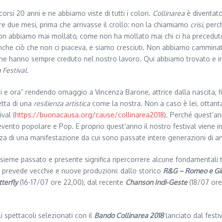
orsi 20 anni e ne abbiamo viste di tutti i colori.
Collinarea
è diventato
re due mesi, prima che arrivasse il crollo: non la chiamiamo
crisi
, perc
on abbiamo mai mollato, come non ha mollato mai chi ci ha preceduto.
nche ciò che non ci piaceva, e siamo cresciuti. Non abbiamo camminat
he hanno sempre creduto nel nostro lavoro. Qui abbiamo trovato e in 
 Festival
.
e ora” rendendo omaggio a Vincenza Barone, attrice dalla nascita, figl
etta di una
resilienza artistica
come la nostra. Non a caso è lei, ottant
val (
https://buonacausa.org/cause/collinarea2018
). Perché quest’an
evento popolare e Pop. E proprio quest’anno il nostro festival viene i
enza di una manifestazione da cui sono passate intere generazioni di art
sieme passato e presente significa ripercorrere alcune fondamentali
 prevede vecchie e nuove produzioni: dallo storico
R&G – Romeo e Giu
terfly
(16-17/07 ore 22,00), dal recente
Chanson Indi-Geste
(18/07 ore
i spettacoli selezionati con il
Bando Collinarea 2018
lanciato dal festi