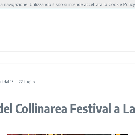
a navigazione. Utilizzando il sito si intende accettata la Cookie Policy
De André e Fossati
Fulminacci a Pisa, una serata “indispensabile” in Piazza dei C
i dal 13 al 22 Luglio
l Collinarea Festival a Lar