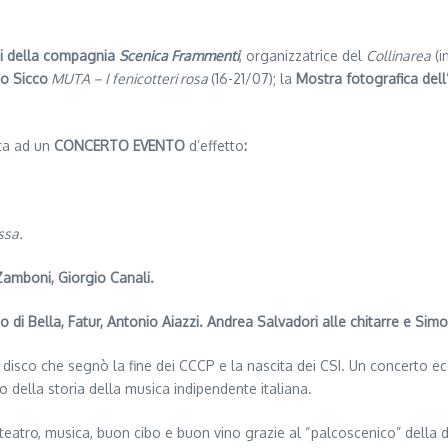
ni della compagnia
Scenica Frammenti
, organizzatrice del
Collinarea
(i
Lo Sicco
MUTA – I fenicotteri rosa
(16-21/07); la
Mostra fotografica dell
ata ad un
CONCERTO EVENTO
d’effetto
:
ssa.
amboni, Giorgio Canali.
o di Bella, Fatur, Antonio Aiazzi. Andrea Salvadori alle chitarre e Simon
il disco che segnò la fine dei CCCP e la nascita dei CSI. Un concerto e
zo della storia della musica indipendente italiana.
teatro, musica, buon cibo e buon vino grazie al “palcoscenico” della 