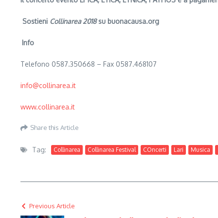
Sostieni
Collinarea 2018
su buonacausa.org
Info
Telefono 0587.350668 – Fax 0587.468107
info@collinarea.it
www.collinarea.it
Share this Article
Tag:
Collinarea
Collinarea Festival
COncerti
Lari
Musica
Previous Article