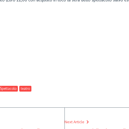
Spettacolo
teatro
Next Article