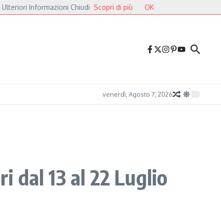
 Ulteriori Informazioni Chiudi
Scopri di più
OK
avalieri
Druga Godba 2026, il gran finale: dalla poesia del folk alle pulsazioni 
venerdì, Agosto 7, 2026
i dal 13 al 22 Luglio