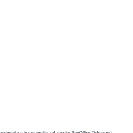
rimento e in prevendita sul circuito BoxOffice Ticketone).