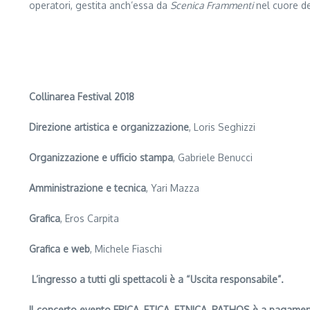
operatori, gestita anch’essa da
Scenica Frammenti
nel cuore de
Collinarea Festival 2018
Direzione artistica e organizzazione
, Loris Seghizzi
Organizzazione e ufficio stampa
, Gabriele Benucci
Amministrazione e tecnica
, Yari Mazza
Grafica
, Eros Carpita
Grafica e web
, Michele Fiaschi
L’ingresso a tutti gli spettacoli è a “Uscita responsabile”.
Il concerto evento
EPICA, ETICA, ETNICA, PATHOS è a pagamento 