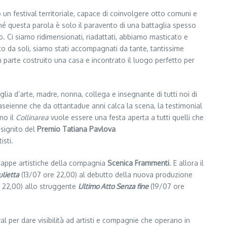
 un festival territoriale, capace di coinvolgere otto comuni e
hé questa parola è solo il paravento di una battaglia spesso
 Ci siamo ridimensionati, riadattati, abbiamo masticato e
o da soli, siamo stati accompagnati da tante, tantissime
parte costruito una casa e incontrato il luogo perfetto per
ia d’arte, madre, nonna, collega e insegnante di tutti noi di
aseienne che da ottantadue anni calca la scena, la testimonial
no il
Collinarea
vuole essere una festa aperta a tutti quelli che
nsignito del
Premio Tatiana Pavlova
isti.
 tappe artistiche della compagnia
Scenica Frammenti
. E allora il
lietta
(13/07 ore 22,00) al debutto della nuova produzione
 22,00) allo struggente
Ultimo Atto Senza fine
(19/07 ore
val per dare visibilità ad artisti e compagnie che operano in