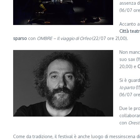
assenza di
(16/07 ore
Accanto a 
Città teat
sparso
con
OMBRE – Il viaggio di Orfeo
(22/07 ore 21,00).
Non manca
suo sax (
20,00) e
C
Si è guard
Io parto
(1
(16/07 ore
Due le pro
collaboran
con
Orest
Come da tradizione, il festival è anche luogo di messinscena di