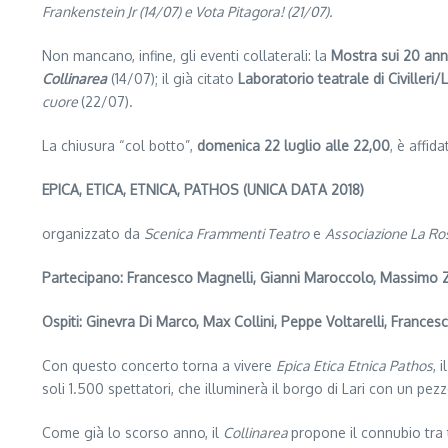
Frankenstein Jr (14/07) e Vota Pitagora! (21/07).
Non mancano, infine, gli eventi collaterali: la
Mostra sui 20 an
Collinarea
(14/07); il già citato
Laboratorio teatrale di
Civilleri/
cuore
(22/07).
La chiusura “col botto”,
domenica 22 luglio alle 22,00
, è affid
EPICA, ETICA, ETNICA, PATHOS
(UNICA DATA 2018)
organizzato da
Scenica Frammenti Teatro
e
Associazione La Ro
Partecipano: Francesco Magnelli, Gianni Maroccolo, Massimo Z
Ospiti: Ginevra Di Marco, Max Collini, Peppe Voltarelli, Francesc
Con questo concerto torna a vivere
Epica Etica Etnica Pathos
, 
soli 1.500 spettatori, che illuminerà il borgo di Lari con un pez
Come già lo scorso anno, il
Collinarea
propone il connubio tra 