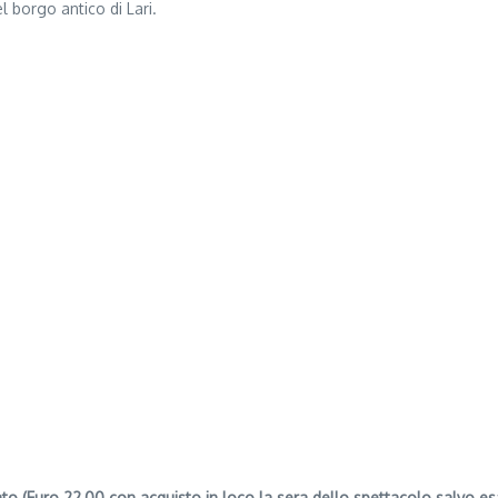
l borgo antico di Lari.
(Euro 22,00 con acquisto in loco la sera dello spettacolo salvo esau