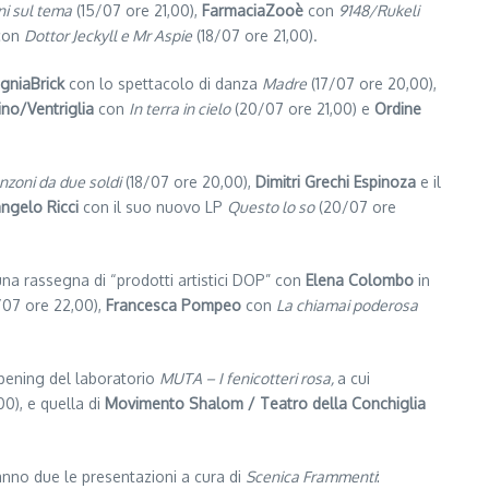
ni sul tema
(15/07 ore 21,00),
FarmaciaZooè
con
9148/Rukeli
con
Dottor Jeckyll e Mr Aspie
(18/07 ore 21,00).
niaBrick
con lo spettacolo di danza
Madre
(17/07 ore 20,00),
o/Ventriglia
con
In terra in cielo
(20/07 ore 21,00) e
Ordine
nzoni da due soldi
(18/07 ore 20,00),
Dimitri Grechi Espinoza
e il
ngelo Ricci
con il suo nuovo LP
Questo lo so
(20/07 ore
una rassegna di “prodotti artistici DOP” con
Elena Colombo
in
/07 ore 22,00),
Francesca Pompeo
con
La chiamai poderosa
pening del laboratorio
MUTA – I fenicotteri rosa,
a cui
00), e quella di
Movimento Shalom / Teatro della Conchiglia
’anno due le presentazioni a cura di
Scenica Frammenti
: