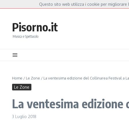
Salta al contenuto
Questo sito web utilizza i cookie per migliorare l
Hot News
lla Mannoia, a Capannori nasce “Anime Salve”: la data zero è un atto d’amore per 
Pisorno.it
Musica e Spettacolo
Home
/
Le Zone
/
La ventesima edizione del Collinarea Festival a Lar
Le Zone
La ventesima edizione de
3 Luglio 2018