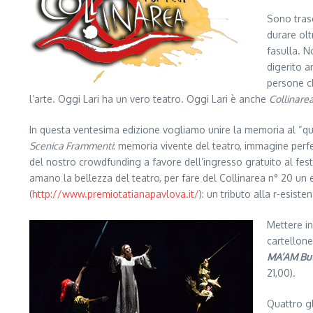
Sono trasc
durare olt
fasulla. N
digerito a
persone c
l’arte. Oggi Lari ha un vero teatro. Oggi Lari è anche
Collinarea
In questa ventesima edizione vogliamo unire la memoria al “qui 
Scenica Frammenti
: memoria vivente del teatro, immagine perf
del nostro crowdfunding a favore dell’ingresso gratuito al festi
amano la bellezza del teatro, per fare del Collinarea n° 20 un 
(
http://www.premiotatianapavlova.it/
): un tributo alla r-esist
Mettere in
cartellone
MA’AM But
21,00).
Quattro gl