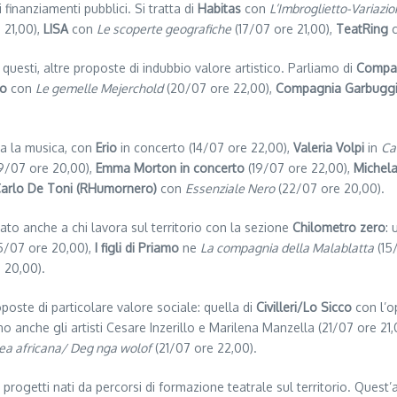
 finanziamenti pubblici. Si tratta di
Habitas
con
L’Imbroglietto-Variazio
 21,00),
LISA
con
Le scoperte geografiche
(17/07 ore 21,00),
TeatRing
questi, altre proposte di indubbio valore artistico. Parliamo di
Compag
ro
con
Le gemelle Mejerchold
(20/07 ore 22,00),
Compagnia Garbuggin
 la musica, con
Erio
in concerto (14/07 ore 22,00),
Valeria Volpi
in
Ca
19/07 ore 20,00),
Emma Morton in concerto
(19/07 ore 22,00),
Michela
arlo De Toni (RHumornero)
con
Essenziale Nero
(22/07 ore 20,00).
ato anche a chi lavora sul territorio con la sezione
Chilometro zero
: 
5/07 ore 20,00),
I figli di Priamo
ne
La compagnia della Malablatta
(15
 20,00).
poste di particolare valore sociale: quella di
Civilleri/Lo Sicco
con l’o
o anche gli artisti Cesare Inzerillo e Marilena Manzella (21/07 ore 21,
ea africana/ Deg nga wolof
(21/07 ore 22,00).
 progetti nati da percorsi di formazione teatrale sul territorio. Quest