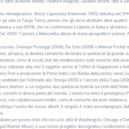
fatto di bestie estinte, creature magiche, cavalieri erranti, fate e sant
re, immaginatore, Vinicio Capossela (Hannover, 1965) debutta nel 1990 
 gli vale la Targa Tenco, premio che gli verrà attribuito altre quattro v
era a sud (1994), che ne confermano il talento in Italia e all’estero a
 Del 2000 “Canzoni a Manovella album di storia geografia e scienze. N
successivi, Ovunque Proteggi (2006), Da Solo (2008) e Marinai Profeti e B
ine, all’epica, al destino, tematiche declinate in spettacoli di grande 
astas, sorta di social club del mediterraneo sulle musiche dell’assenz
za culturale alla crisi è oggetto anche di Tefteri (il Saggiatore) e I
ponz Fest e produzione di Primo ballo con Banda della posta, lavori su
candidato per Feltrinelli allo Strega (2015) e Canzoni della Cupa (2016
laco Jimenez a cui seguono due spettacoli teatrali sui temi dell’Ombra 
 e concerti in diversi paesi del mondo. L’artista ha vinto il prestigio
orso, con collaborazioni inedite, sorta di cronache dal post medioevo, 
anticipa l’uscita del nuovo album. Il singolo è stato accompagnato dal 
te.
te per poveri cristi che tocca le città di Washington, Chicago e Det
pa/Warner Music), il suo nuovo progetto discografico, l’undicesimo lav