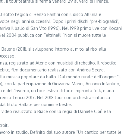
i. Il tour teatrale si ferma Venerdì 29 al Verdi di Firenze.
sotto l’egida di Renzo Fantini con il disco All’una e
olte negli anni successivi. Dopo i primi dischi “pre-biografici”,
rriva Il ballo di San Vito (1996). Nel 1998 primo live con Kocani
el 2004 pubblica con Feltrinelli “Non si muore tutte le
alene (2011), si sviluppano intorno al mito, al rito, alla
successo.
a, registrato ad Atene con musicisti di rebetiko. Il rebetiko
ndebito, film documentario realizzato con Andrea Segre.
lla musica popolare da ballo. Dal mondo rurale dell’origine “il
), con la partecipazione di Giovanna Marini, Antonio Infantino,
e dell’Inverno, un tour estivo di forte impronta folk, e una
so Premio Tenco 2017. Nel 2018 tour con orchestra sinfonica
dal titolo Ballate per uomini e bestie.
video realizzato a Riace con la regia di Daniele Ciprì e la
roit.
oro in studio. Definito dal suo autore “Un cantico per tutte le