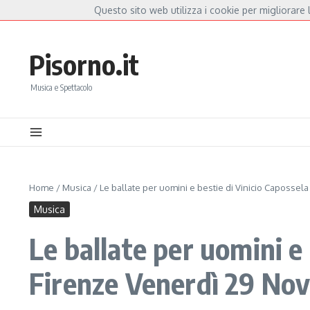
Salta al contenuto
Questo sito web utilizza i cookie per migliorare l
Hot News
orella Mannoia, a Capannori nasce “Anime Salve”: la data zero è un atto d’amore p
Pisorno.it
Musica e Spettacolo
Home
/
Musica
/
Le ballate per uomini e bestie di Vinicio Capossel
Musica
Le ballate per uomini e 
Firenze Venerdì 29 No