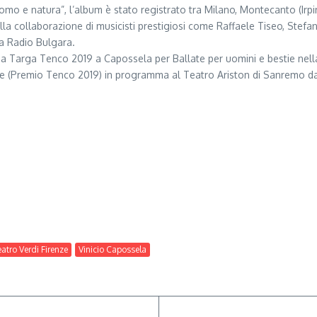
ra uomo e natura”, l’album è stato registrato tra Milano, Montecanto (Ir
la collaborazione di musicisti prestigiosi come Raffaele Tiseo, Ste
la Radio Bulgara.
osa Targa Tenco 2019 a Capossela per Ballate per uomini e bestie nella
 (Premio Tenco 2019) in programma al Teatro Ariston di Sanremo dal 
atro Verdi Firenze
Vinicio Capossela