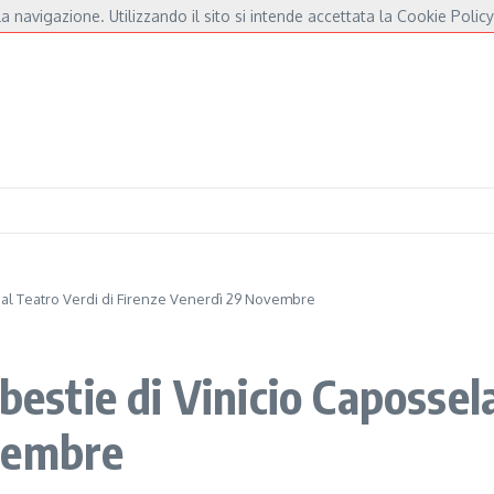
a navigazione. Utilizzando il sito si intende accettata la Cookie Policy
er De André e Fossati
Fulminacci a Pisa, una serata “indispensabile” in Piazza de
a al Teatro Verdi di Firenze Venerdì 29 Novembre
bestie di Vinicio Capossela
vembre