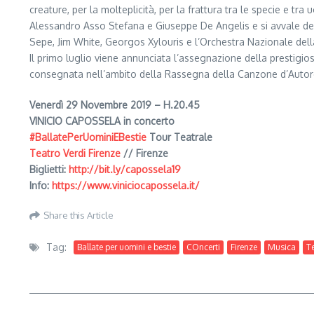
creature, per la molteplicità, per la frattura tra le specie e t
Alessandro Asso Stefana e Giuseppe De Angelis e si avvale del
Sepe, Jim White, Georgos Xylouris e l’Orchestra Nazionale del
Il primo luglio viene annunciata l’assegnazione della prestigi
consegnata nell’ambito della Rassegna della Canzone d’Autore
Venerdì 29 Novembre 2019 – H.20.45
VINICIO CAPOSSELA in concerto
#BallatePerUominiEBestie
Tour Teatrale
Teatro Verdi Firenze
// Firenze
Biglietti:
http://bit.ly/capossela19
Info:
https://www.viniciocapossela.it/
Share this Article
Tag:
Ballate per uomini e bestie
COncerti
Firenze
Musica
Te