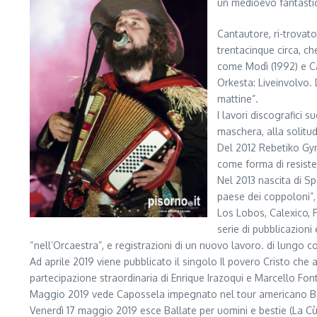
un medioevo fantastico 
Cantautore, ri-trovato
trentacinque circa, che
come Modì (1992) e Cam
Orkesta: Liveinvolvo.
mattine”.
I lavori discografici 
maschera, alla solitud
Del 2012 Rebetiko Gymn
come forma di resisten
Nel 2013 nascita di S
paese dei coppoloni”, 
Los Lobos, Calexico, F
serie di pubblicazioni
“nell’Orcaestra”, e registrazioni di un nuovo lavoro. di lungo c
Ad aprile 2019 viene pubblicato il singolo Il povero Cristo che 
partecipazione straordinaria di Enrique Irazoqui e Marcello Fon
Maggio 2019 vede Capossela impegnato nel tour americano Balla
Venerdì 17 maggio 2019 esce Ballate per uomini e bestie (La Cù