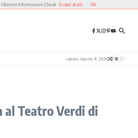
 Ulteriori Informazioni Chiudi
Scopri di più
OK
i Cavalieri
Druga Godba 2026, il gran finale: dalla poesia del folk alle pulsazio
sabato, Agosto 8, 2026
 al Teatro Verdi di