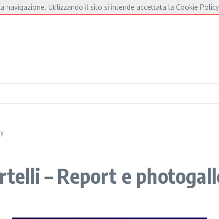
a navigazione. Utilizzando il sito si intende accettata la Cookie Policy
André e Fossati
Fulminacci a Pisa, una serata “indispensabile” in Piazza dei Cava
ry
rtelli – Report e photogal