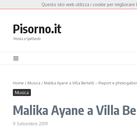
Salta al contenuto
Questo sito web utilizza i cookie per migliorare l
Hot News
a Mannoia, a Capannori nasce “Anime Salve”: la data zero è un atto d’amore per De 
Pisorno.it
Musica e Spettacolo
Home
/
Musica
/
Malika Ayane a Villa Bertelli – Report e photogalle
Musica
Malika Ayane a Villa Be
9 Settembre 2019