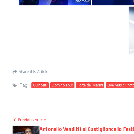
Share this Article
Tag:
COncerti
Domino Tour
Forte dei Marmi
Live Music Phot
Previous Article
Antonello Venditti al Castiglioncello Fest