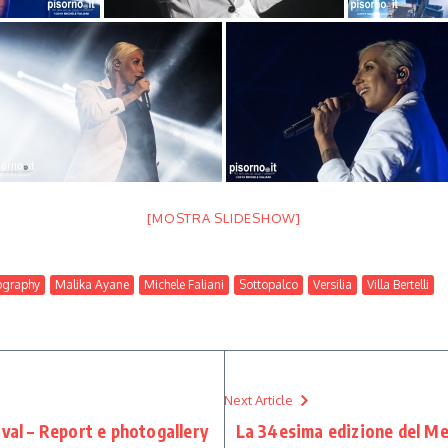
[MOSTRA SLIDESHOW]
ography
Malika Ayane
Michele Faliani
Sottopalco
Versilia
Villa Bertelli
Next Article
ival – Report e photogallery
La 34esima edizione del Me