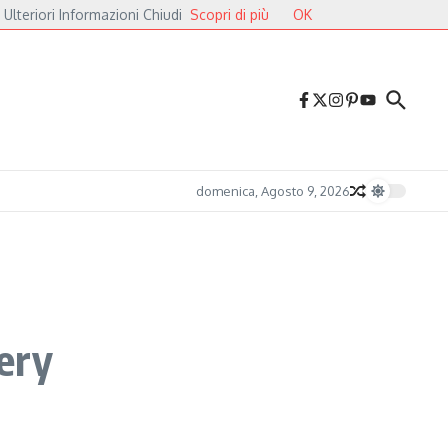
 Ulteriori Informazioni Chiudi
Scopri di più
OK
lieri
Druga Godba 2026, il gran finale: dalla poesia del folk alle pulsazioni el
domenica, Agosto 9, 2026
lery