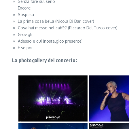
Senza fare sul serio
Encore:
Sospesa
La prima cosa bella (Nicola Di Bari cover)
Cosa hai messo nel caffè? (Riccardo Del Turco cover)
Grovigli
Adesso e qui (nostalgico presente)
E se poi
La photogallery del concerto: