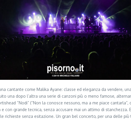
re una cantante come Malika Ayane: classe ed eleganza da vendere, una
eguito una dopo l’altra una serie di canzoni più o meno famose, altern
ishead “Nodi” (“Non la conosce nessuno, ma a me piace cantarla”, dice
 e con grande tecnica, senza accusare mai un attimo di stanchezza. E 
e richieste senza esitazione. Un gran bel concerto, per una delle più 