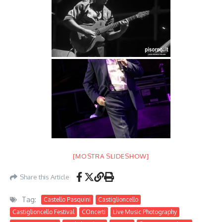
[MOSTRA SLIDESHOW]
Share this Article
Tag:
Castello Pasquini
Castiglioncello
Castiglioncello Festival
COncerti
Live Music Photography