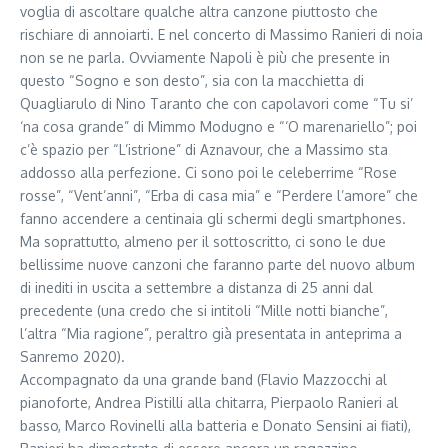
voglia di ascoltare qualche altra canzone piuttosto che
rischiare di annoiarti. E nel concerto di Massimo Ranieri di noia
non se ne parla. Ovviamente Napoli è più che presente in
questo “Sogno e son desto”, sia con la macchietta di
Quagliarulo di Nino Taranto che con capolavori come “Tu si’
‘na cosa grande” di Mimmo Modugno e “‘O marenariello”; poi
c’è spazio per “L’istrione” di Aznavour, che a Massimo sta
addosso alla perfezione. Ci sono poi le celeberrime “Rose
rosse”, “Vent’anni”, “Erba di casa mia” e “Perdere l’amore” che
fanno accendere a centinaia gli schermi degli smartphones.
Ma soprattutto, almeno per il sottoscritto, ci sono le due
bellissime nuove canzoni che faranno parte del nuovo album
di inediti in uscita a settembre a distanza di 25 anni dal
precedente (una credo che si intitoli “Mille notti bianche”,
l’altra “Mia ragione”, peraltro già presentata in anteprima a
Sanremo 2020).
Accompagnato da una grande band (Flavio Mazzocchi al
pianoforte, Andrea Pistilli alla chitarra, Pierpaolo Ranieri al
basso, Marco Rovinelli alla batteria e Donato Sensini ai fiati),