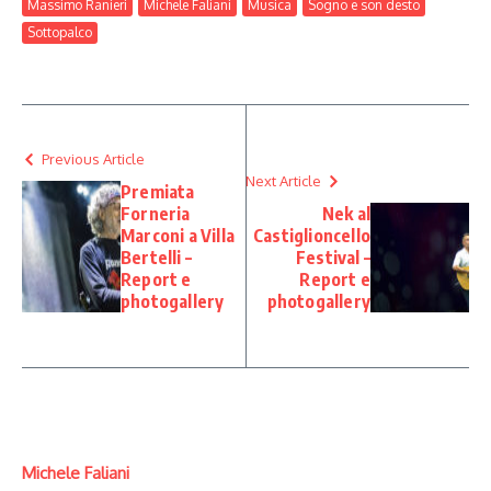
Massimo Ranieri
Michele Faliani
Musica
Sogno e son desto
Sottopalco
Previous Article
Next Article
Premiata
Forneria
Nek al
Marconi a Villa
Castiglioncello
Bertelli –
Festival –
Report e
Report e
photogallery
photogallery
Michele Faliani