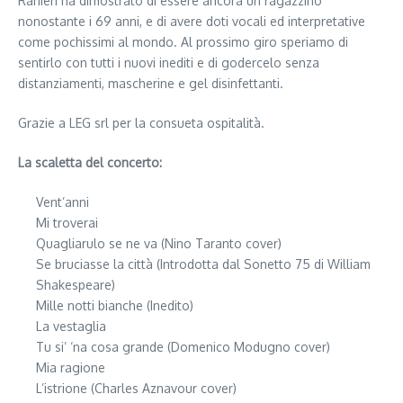
Ranieri ha dimostrato di essere ancora un ragazzino
nonostante i 69 anni, e di avere doti vocali ed interpretative
come pochissimi al mondo. Al prossimo giro speriamo di
sentirlo con tutti i nuovi inediti e di godercelo senza
distanziamenti, mascherine e gel disinfettanti.
Grazie a LEG srl per la consueta ospitalità.
La scaletta del concerto:
Vent’anni
Mi troverai
Quagliarulo se ne va (Nino Taranto cover)
Se bruciasse la città (Introdotta dal Sonetto 75 di William
Shakespeare)
Mille notti bianche (Inedito)
La vestaglia
Tu si’ ‘na cosa grande (Domenico Modugno cover)
Mia ragione
L’istrione (Charles Aznavour cover)