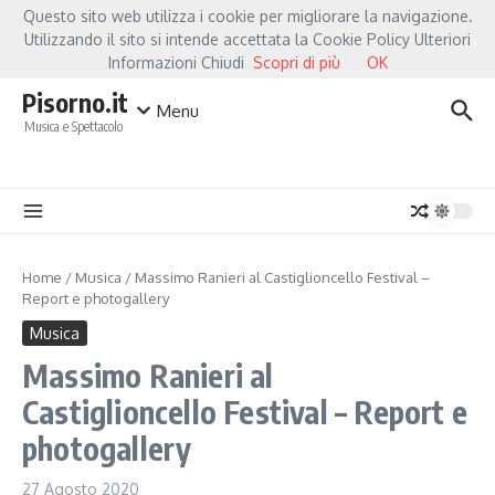
Salta al contenuto
Questo sito web utilizza i cookie per migliorare la navigazione.
Hot News
Fiorella Mannoia, a Capannori nasce “Anime Salve”: la data zero è un atto d’
Utilizzando il sito si intende accettata la Cookie Policy Ulteriori
Informazioni Chiudi
Scopri di più
OK
Pisorno.it
Menu
Musica e Spettacolo
Home
/
Musica
/
Massimo Ranieri al Castiglioncello Festival –
Report e photogallery
Musica
Massimo Ranieri al
Castiglioncello Festival – Report e
photogallery
27 Agosto 2020