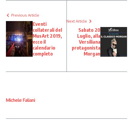
Previous Article
Next Article
Eventi
collaterali del
Sabato 20
MusArt 2019,
Luglio, alla
ecco il
Versiliana
calendario
protagonista
completo
Morgan
Michele Faliani