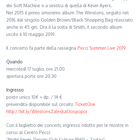
dei Soft Machine e a sinistra di quella di Kevin Ayers.
Nel 2015 il primo omonimo album The Winstons, seguito nel
2016 dal singolo Golden Brown/Black Shopping Bag rilasciato
anche in 45 giri. Ora è la volta di Smith, il secondo album
uscito il 10 maggio 2019.
Il concerto fa parte della rassegna
Pecci Summer Live 2019
Quando
mercoledì 17 luglio, ore 21.00
apertura porte ore 20.30
Ingresso
posto unico 10€ + dp. / 14 €
prevendita disponibile sul circuito
TicketOne
http://bit.ly/WinstonsZaleskaOoopopoi
Con il biglietto dei concerti, ingresso ridotto per le mostre in
corso al Centro Pecci:
“Night Fever. Design Club Culture 1960 – Today”: