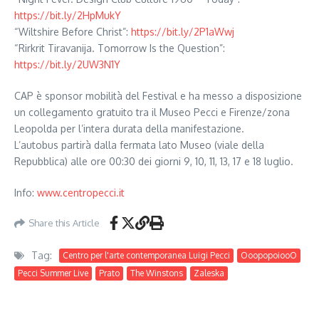
https://bit.ly/2HpMukY
“Wiltshire Before Christ”:
https://bit.ly/2P1aWwj
“Rirkrit Tiravanija. Tomorrow Is the Question”:
https://bit.ly/2UW3N1Y
CAP è sponsor mobilità del Festival e ha messo a disposizione
un collegamento gratuito tra il Museo Pecci e Firenze/zona
Leopolda per l’intera durata della manifestazione.
L’autobus partirà dalla fermata lato Museo (viale della
Repubblica) alle ore 00:30 dei giorni 9, 10, 11, 13, 17 e 18 luglio.
Info:
www.centropecci.it
Share this Article
Tag:
Centro per l'arte contemporanea Luigi Pecci
OoopopoiooO
Pecci Summer Live
Prato
The Winstons
Zaleska