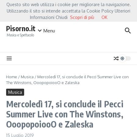
Salta al contenuto
Questo sito web utilizza i cookie per migliorare la navigazione.
Hot News
Fiorella Mannoia, a Capannori nasce “Anime Salve”: la data zero è un 
Utilizzando il sito si intende accettata la Cookie Policy Ulteriori
Informazioni Chiudi
Scopri di più
OK
Pisorno.it
Menu
Musica e Spettacolo
Home
/
Musica
/
Mercoledì 17, si conclude il Pecci Summer Live con
The Winstons, OoopopoiooO e Zaleska
Musica
Mercoledì 17, si conclude il Pecci
Summer Live con The Winstons,
OoopopoiooO e Zaleska
15 Luglio 2019