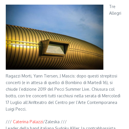
Tre
Allegri
Ragazzi Morti, Yann Tiersen, J Mascis: dopo questi strepitosi
concerti (e in attesa di quello di Bombino di Martedì 16), si
chiude l’edizione 2019 del Pecci Summer Live. Chiusura col
botto, con tre concerti tutti racchiusi nella serata di Mercoledì
17 Luglio all’Anfiteatro del Centro per l’Arte Contemporanea
Luigi Pecci.
///
Caterina Palazzi
/Zaleska ///
Leader della band italiana Sudoku Killer, la contrabbassista