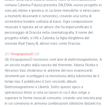
romana Caterina Palazzi presenta ZALESKA, nuovo progetto in
solo più intimo e ipnotico, in cui linee melodiche si intrecciano
a momenti dissonanti e rumoristici, creando una sorta di
orchestrina funebre solitaria di bassi. Ogni composizione
musicale è ispirata ad un attore che ha impersonificato il
personaggio di Dracula nella cinematografia. Il nome del
progetto infatti, si rifà a Zaleska: la figlia illegittima del
voivoda Vlad Țepeș III, altresì noto come Dracula.
///
OoopopoiooO
///
Gli OoopopoiooO riscrivono cent’anni di elettromagnetismo. A
un secolo esatto dalla nascita del theremin, Valeria Sturba e
Vincenzo Vasi sfoderano le antenne dei loro evanescenti
strumenti per sconfiggere la monotonia della lobotomia de li
tempi mia. E pubblicano il loro secondo album:
Elettromagnetismo e Libertà. Sotto questo epico e
speranzoso titolo si cela un lavoro in cui il duo volge a
superare le forme musicali consuete, creando una miscela pop
in cui convivono in armonia combinazioni stilistiche distanti tra