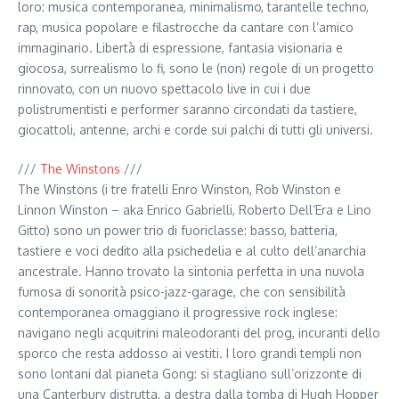
loro: musica contemporanea, minimalismo, tarantelle techno,
rap, musica popolare e filastrocche da cantare con l’amico
immaginario. Libertà di espressione, fantasia visionaria e
giocosa, surrealismo lo fi, sono le (non) regole di un progetto
rinnovato, con un nuovo spettacolo live in cui i due
polistrumentisti e performer saranno circondati da tastiere,
giocattoli, antenne, archi e corde sui palchi di tutti gli universi.
///
The Winstons
///
The Winstons (i tre fratelli Enro Winston, Rob Winston e
Linnon Winston – aka Enrico Gabrielli, Roberto Dell’Era e Lino
Gitto) sono un power trio di fuoriclasse: basso, batteria,
tastiere e voci dedito alla psichedelia e al culto dell’anarchia
ancestrale. Hanno trovato la sintonia perfetta in una nuvola
fumosa di sonorità psico-jazz-garage, che con sensibilità
contemporanea omaggiano il progressive rock inglese:
navigano negli acquitrini maleodoranti del prog, incuranti dello
sporco che resta addosso ai vestiti. I loro grandi templi non
sono lontani dal pianeta Gong: si stagliano sull’orizzonte di
una Canterbury distrutta, a destra dalla tomba di Hugh Hopper